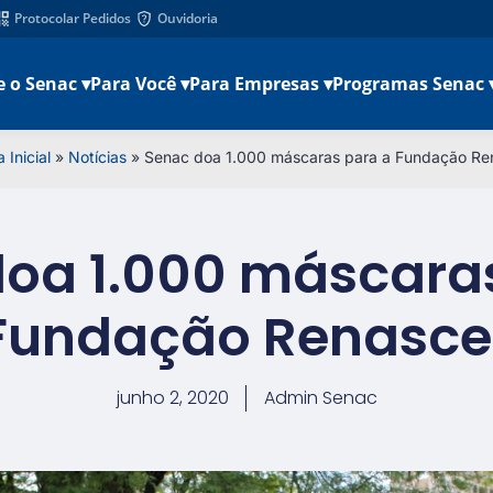
Protocolar Pedidos
Ouvidoria
e o Senac ▾
Para Você ▾
Para Empresas ▾
Programas Senac 
 Inicial
»
Notícias
»
Senac doa 1.000 máscaras para a Fundação Re
oa 1.000 máscara
Fundação Renasce
junho 2, 2020
Admin Senac