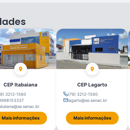
dades
CEP Itabaiana
CEP Lagarto
79) 3212-1560
(79) 3212-1560
9998153337
lagarto@se.senac.br
tabaiana@se.senac.br
Mais informações
Mais informações