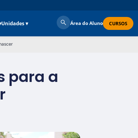
▾
Unidades ▾
Área do Aluno
CURSOS
nascer
s para a
r