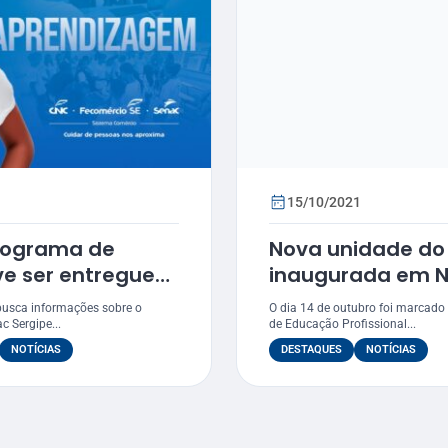
15/10/2021
Programa de
Nova unidade do
e ser entregue
inaugurada em N
ceiras
Glória em presti
 busca informações sobre o
O dia 14 de outubro foi marcado
 Sergipe...
de Educação Profissional...
NOTÍCIAS
DESTAQUES
NOTÍCIAS