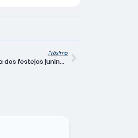
Próximo
Senac mantém magia dos festejos juninos em lives “São João Sem Sair de Casa”