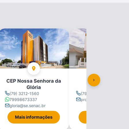
CEP Nossa Senhora da
CEP Propriá
Glória
(79) 3212-1560
(79) 3212-1560
79998673337
propria@se.senac.br
gloria@se.senac.br
Mais informações
Mais informações