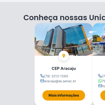
Conheça nossas Uni
CEP Aracaju
(79) 3212-1560
(
aracaju@se.senac.br
7
i
Mais informações