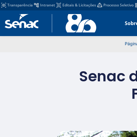
Transparência
Intranet
Editais & Licitações
Processo Seletivo
Sobr
Página
Senac d