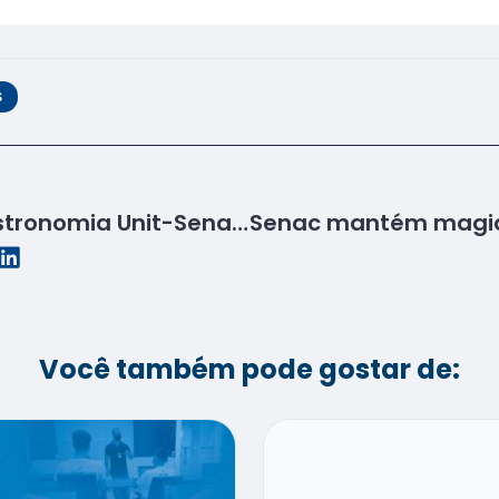
S
12º Congresso de Gastronomia Unit-Senac inicia com palestra de Raul Lody
Você também pode gostar de: