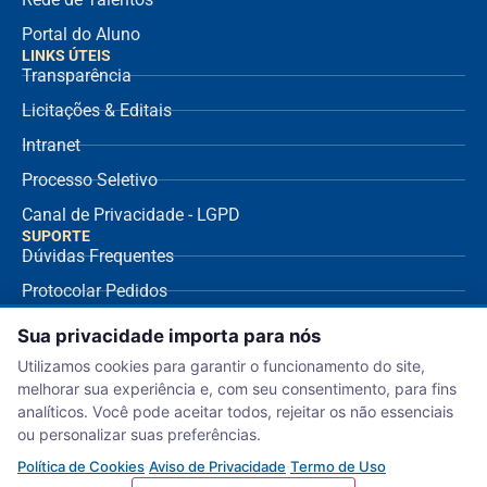
Portal do Aluno
LINKS ÚTEIS
Transparência
Licitações & Editais
Intranet
Processo Seletivo
Canal de Privacidade - LGPD
SUPORTE
Dúvidas Frequentes
Protocolar Pedidos
Envio de NF Fornecedor
Sua privacidade importa para nós
Ouvidoria
Utilizamos cookies para garantir o funcionamento do site,
melhorar sua experiência e, com seu consentimento, para fins
Aviso de Privacidade
analíticos. Você pode aceitar todos, rejeitar os não essenciais
Termo de Uso
ou personalizar suas preferências.
Política de Cookies
Política de Cookies
·
Aviso de Privacidade
·
Termo de Uso