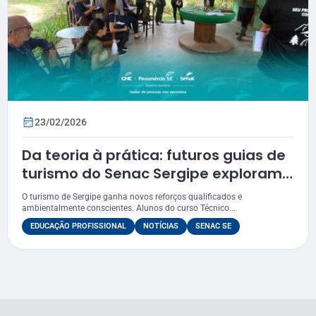
23/02/2026
Da teoria à prática: futuros guias de
turismo do Senac Sergipe exploram
o Santuário da Mata
O turismo de Sergipe ganha novos reforços qualificados e
ambientalmente conscientes. Alunos do curso Técnico...
EDUCAÇÃO PROFISSIONAL
NOTÍCIAS
SENAC SE