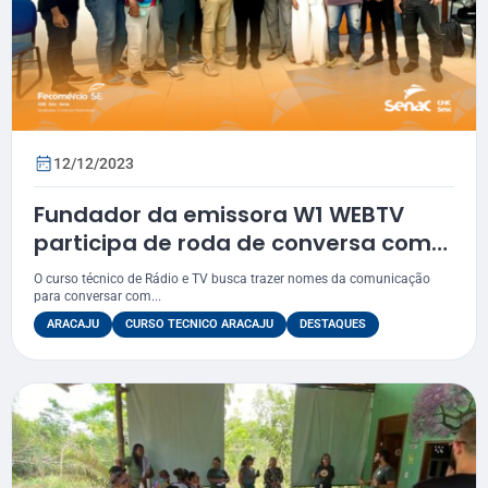
12/12/2023
Fundador da emissora W1 WEBTV
participa de roda de conversa com
alunos do curso técnico em Rádio e
O curso técnico de Rádio e TV busca trazer nomes da comunicação
Televisão do Senac
para conversar com...
ARACAJU
CURSO TECNICO ARACAJU
DESTAQUES