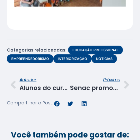
Categorias relacionadas:
EDUCAÇÃO PROFISSIONAL
EMPREENDEDORISMO
INTERIORIZAÇÃO
NOTÍCIAS
Anterior
Próximo
Alunos do curso de recepcionista apresentam projeto integrador focado na inclusão social
Senac promove desafio de empreendedorismo jovem com foco em inovação e sustentabilidade
Compartilhar o Post:
Você também pode gostar de: