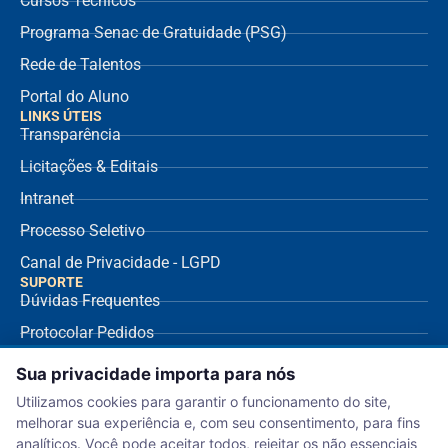
Cursos Técnicos
Programa Senac de Gratuidade (PSG)
Rede de Talentos
Portal do Aluno
LINKS ÚTEIS
Transparência
Licitações & Editais
Intranet
Processo Seletivo
Canal de Privacidade - LGPD
SUPORTE
Dúvidas Frequentes
Protocolar Pedidos
Envio de NF Fornecedor
Sua privacidade importa para nós
Ouvidoria
Utilizamos cookies para garantir o funcionamento do site,
melhorar sua experiência e, com seu consentimento, para fins
Aviso de Privacidade
analíticos. Você pode aceitar todos, rejeitar os não essenciais