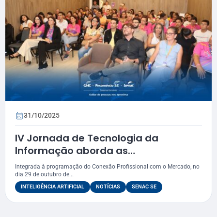
31/10/2025
IV Jornada de Tecnologia da
Informação aborda as
transformações da IA no ambiente
Integrada à programação do Conexão Profissional com o Mercado, no
educacional
dia 29 de outubro de...
INTELIGÊNCIA ARTIFICIAL
NOTÍCIAS
SENAC SE