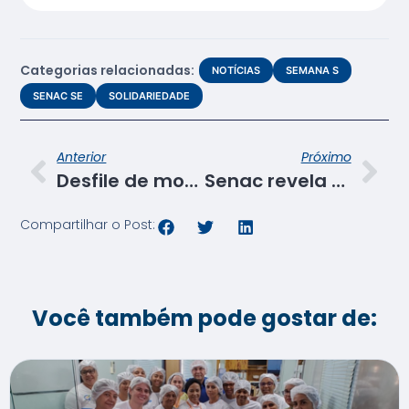
Categorias relacionadas:
NOTÍCIAS
SEMANA S
SENAC SE
SOLIDARIEDADE
Anterior
Próximo
Desfile de moda da Semana S valoriza pessoas estreantes na passarela
Senac revela representantes de Sergipe na Competição de Educação Profissional
Compartilhar o Post:
Você também pode gostar de: