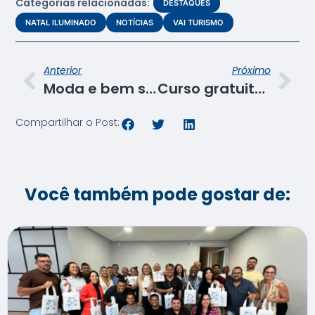
Categorias relacionadas:
DESTAQUES
NATAL ILUMINADO
NOTÍCIAS
VAI TURISMO
Anterior
Próximo
Moda e bem social: Projeto Integrador propõe que estilistas tenham voz ativa para causas sociais
Curso gratuito de corte e costura representa economia doméstica para mulheres de Lagarto
Compartilhar o Post:
Você também pode gostar de: