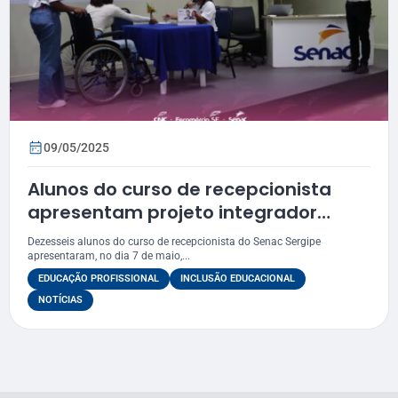
09/05/2025
Alunos do curso de recepcionista
apresentam projeto integrador
focado na inclusão social
Dezesseis alunos do curso de recepcionista do Senac Sergipe
apresentaram, no dia 7 de maio,...
EDUCAÇÃO PROFISSIONAL
INCLUSÃO EDUCACIONAL
NOTÍCIAS