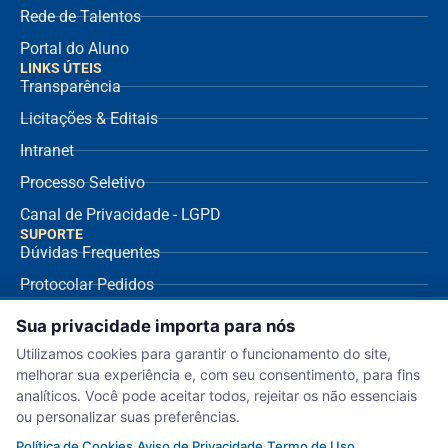
Rede de Talentos
Portal do Aluno
LINKS ÚTEIS
Transparência
Licitações & Editais
Intranet
Processo Seletivo
Canal de Privacidade - LGPD
SUPORTE
Dúvidas Frequentes
Protocolar Pedidos
Envio de NF Fornecedor
Sua privacidade importa para nós
Ouvidoria
Utilizamos cookies para garantir o funcionamento do site,
melhorar sua experiência e, com seu consentimento, para fins
Aviso de Privacidade
analíticos. Você pode aceitar todos, rejeitar os não essenciais
Termo de Uso
ou personalizar suas preferências.
Política de Cookies
Política de Cookies
·
Aviso de Privacidade
·
Termo de Uso