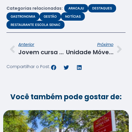
Categorias relacionadas:
ARACAJU
DESTAQUES
GASTRONOMIA
GESTÃO
NOTÍCIAS
RESTAURANTE ESCOLA SENAC
Anterior
Próximo
Jovem cursa EAD Técnico em Administração no Senac para participar de seleção do Exército
Unidade Móvel do Senac oferta cursos de Costureira e Corte e Costura em São Cristóvão
Compartilhar o Post:
Você também pode gostar de: