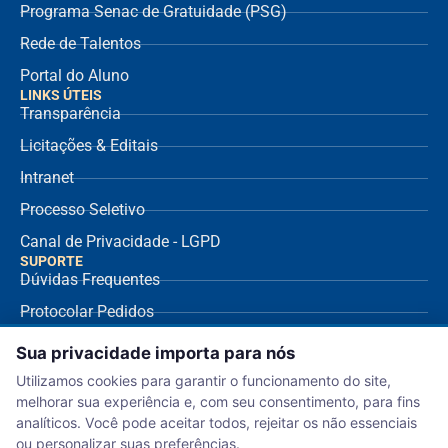
Programa Senac de Gratuidade (PSG)
Rede de Talentos
Portal do Aluno
LINKS ÚTEIS
Transparência
Licitações & Editais
Intranet
Processo Seletivo
Canal de Privacidade - LGPD
SUPORTE
Dúvidas Frequentes
Protocolar Pedidos
Envio de NF Fornecedor
Sua privacidade importa para nós
Ouvidoria
Utilizamos cookies para garantir o funcionamento do site,
melhorar sua experiência e, com seu consentimento, para fins
Aviso de Privacidade
analíticos. Você pode aceitar todos, rejeitar os não essenciais
Termo de Uso
ou personalizar suas preferências.