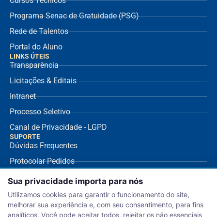
Cursos Técnicos
Programa Senac de Gratuidade (PSG)
Rede de Talentos
Portal do Aluno
LINKS ÚTEIS
Transparência
Licitações & Editais
Intranet
Processo Seletivo
Canal de Privacidade - LGPD
SUPORTE
Dúvidas Frequentes
Protocolar Pedidos
Envio de NF Fornecedor
Sua privacidade importa para nós
Ouvidoria
Utilizamos cookies para garantir o funcionamento do site,
melhorar sua experiência e, com seu consentimento, para fins
Aviso de Privacidade
analíticos. Você pode aceitar todos, rejeitar os não essenciais