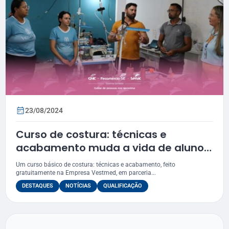
23/08/2024
Curso de costura: técnicas e
acabamento muda a vida de alunos
do Senac de Tobias Barreto
Um curso básico de costura: técnicas e acabamento, feito
gratuitamente na Empresa Vestmed, em parceria...
DESTAQUES
NOTÍCIAS
QUALIFICAÇÃO