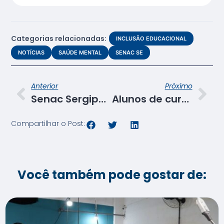
Categorias relacionadas:
INCLUSÃO EDUCACIONAL
NOTÍCIAS
SAÚDE MENTAL
SENAC SE
Anterior
Próximo
Senac Sergipe renova parceria com o Tribunal de Justiça de Sergipe
Alunos de cursos do eixo de gastronomia são orientados sobre PAS
Compartilhar o Post:
Você também pode gostar de: