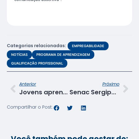
Categorias relacionadas:
EMPREGABILIDADE
NOTÍCIAS
PROGRAMA DE APRENDIZAGEM
QUALIFICAÇÃO PROFISSIONAL
Anterior
Próximo
Jovens aprendizes do Senac Itabaiana planejam 50 consultorias para negócios locais
Senac Sergipe e ADA Metaverso articulam parceria para impulsionar turismo imersivo no estado
Compartilhar o Post:
Você também pode gostar de: