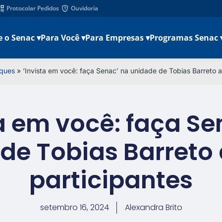
Protocolar Pedidos
Ouvidoria
e o Senac ▾
Para Você ▾
Para Empresas ▾
Programas Senac 
ques
»
‘Invista em você: faça Senac’ na unidade de Tobias Barreto a
ta em você: faça Se
de Tobias Barreto 
participantes
setembro 16, 2024
Alexandra Brito