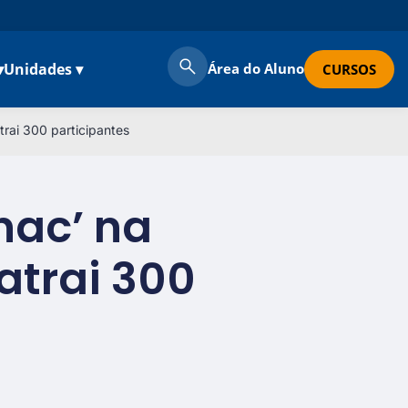
▾
Unidades ▾
Área do Aluno
CURSOS
trai 300 participantes
nac’ na
atrai 300