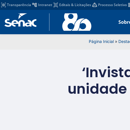
Transparência
Intranet
Editais & Licitações
Processo Seletivo
Sobr
Página Inicial
»
Desta
‘Invis
unidade 