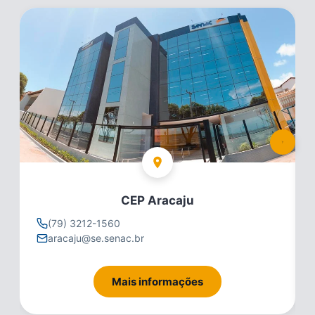
CEP Aracaju
(79) 3212-1560
aracaju@se.senac.br
Mais informações