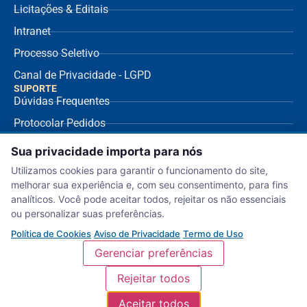
Licitações & Editais
Intranet
Processo Seletivo
Canal de Privacidade - LGPD
SUPORTE
Dúvidas Frequentes
Protocolar Pedidos
Envio de NF Fornecedor
Sua privacidade importa para nós
Ouvidoria
Utilizamos cookies para garantir o funcionamento do site,
melhorar sua experiência e, com seu consentimento, para fins
Aviso de Privacidade
analíticos. Você pode aceitar todos, rejeitar os não essenciais
Termo de Uso
ou personalizar suas preferências.
Política de Cookies
Política de Cookies
·
Aviso de Privacidade
·
Termo de Uso
Gerenciar preferências
Rejeitar todos
Serviço Nacional de Aprendizagem Comercial – Departamento Regional de
Aceitar todos