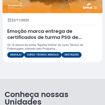
22/11/2023
Emoção marca entrega de
certificados de turma PSG de
Técnico em Enfermagem do Senac
Os 18 alunos da turma “Agatha Vitória” do curso Técnico de
SE
Enfermagem, ofertado pelo Programa...
ARACAJU
CURSO TECNICO ARACAJU
DESTAQUES
Conheça nossas
Unidades