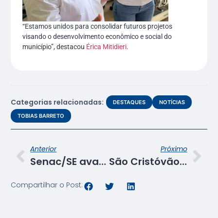
“Estamos unidos para consolidar futuros projetos
visando o desenvolvimento econômico e social do
município”, destacou
Érica Mitidieri
.
Categorias relacionadas:
DESTAQUES
NOTÍCIAS
TOBIAS BARRETO
Anterior
Próximo
Senac/SE avança nas tratativas para instalação de uma unidade em Santana do São Francisco
São Cristóvão: Senac/SE participa da primeira visita técnica do Programa Vai Turismo
Compartilhar o Post: