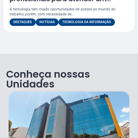
mercado com escassez de mão de
A tecnologia tem criado oportunidades de acesso ao mundo do
obra qualificada
trabalho, porém, com necessidade de...
DESTAQUES
NOTÍCIAS
TECNOLOGIA DA INFORMAÇÃO
Conheça nossas
Unidades