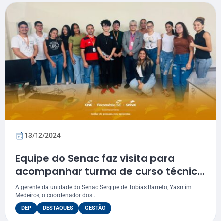
13/12/2024
Equipe do Senac faz visita para
acompanhar turma de curso técnico
ofertado em Simão Dias
A gerente da unidade do Senac Sergipe de Tobias Barreto, Yasmim
Medeiros, o coordenador dos...
DEP
DESTAQUES
GESTÃO