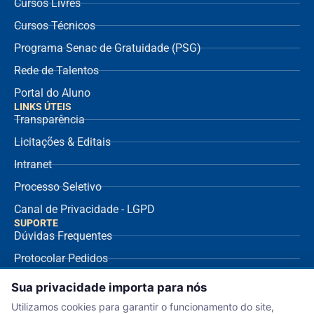
Cursos Livres
Cursos Técnicos
Programa Senac de Gratuidade (PSG)
Rede de Talentos
Portal do Aluno
LINKS ÚTEIS
Transparência
Licitações & Editais
Intranet
Processo Seletivo
Canal de Privacidade - LGPD
SUPORTE
Dúvidas Frequentes
Protocolar Pedidos
Envio de NF Fornecedor
Sua privacidade importa para nós
Ouvidoria
Utilizamos cookies para garantir o funcionamento do site,