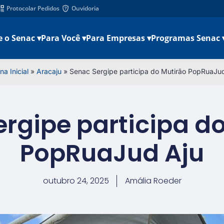
Protocolar Pedidos
Ouvidoria
e o Senac ▾
Para Você ▾
Para Empresas ▾
Programas Senac 
na Inicial
»
Aracaju
»
Senac Sergipe participa do Mutirão PopRuaJu
rgipe participa d
PopRuaJud Aju
outubro 24, 2025
Amália Roeder