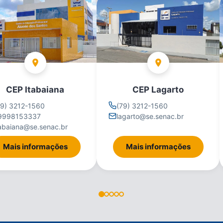
CEP Itabaiana
CEP Lagarto
79) 3212-1560
(79) 3212-1560
9998153337
lagarto@se.senac.br
tabaiana@se.senac.br
Mais informações
Mais informações