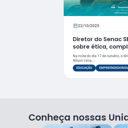
22/10/2025
Diretor do Senac S
sobre ética, compl
responsabilidade s
Na noite do dia 17 de outubro, o dir
CiEECi
Nilson Lima,...
EDUCAÇÃO
EMPREENDEDORIS
Conheça nossas Uni