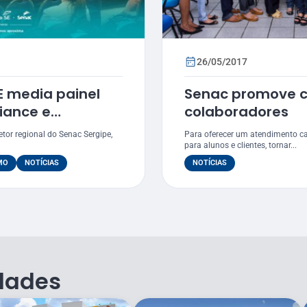
26/05/2017
E media painel
Senac promove c
iance e
colaboradores
ocial no IV
etor regional do Senac Sergipe,
Para oferecer um atendimento ca
para alunos e clientes, tornar...
MO
NOTÍCIAS
NOTÍCIAS
dades