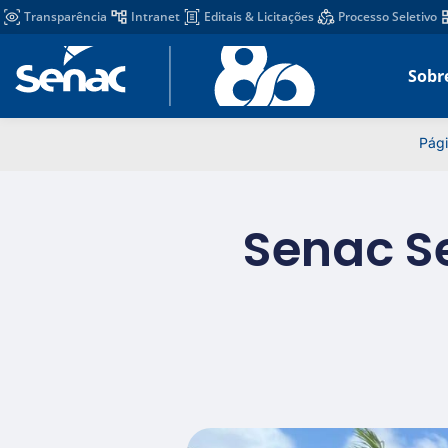
Transparência
Intranet
Editais & Licitações
Processo Seletivo
Sobr
Pági
Senac Se