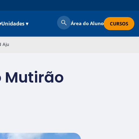
▾
Unidades ▾
Área do Aluno
CURSOS
d Aju
o Mutirão