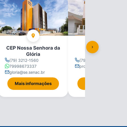
CEP Nossa Senhora da
CEP Propriá
Glória
(79) 3212-1560
(79) 3212-1560
79998673337
propria@se.senac.br
gloria@se.senac.br
Mais informações
Mais informações