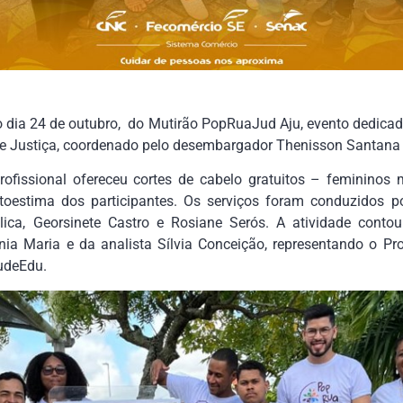
no dia 24 de outubro, do Mutirão PopRuaJud Aju, evento dedica
de Justiça, coordenado pelo desembargador Thenisson Santana 
rofissional ofereceu cortes de cabelo gratuitos – feminino
oestima dos participantes. Os serviços foram conduzidos po
ica, Georsinete Castro e Rosiane Serós. A atividade cont
ia Maria e da analista Sílvia Conceição, representando o Pr
tudeEdu.