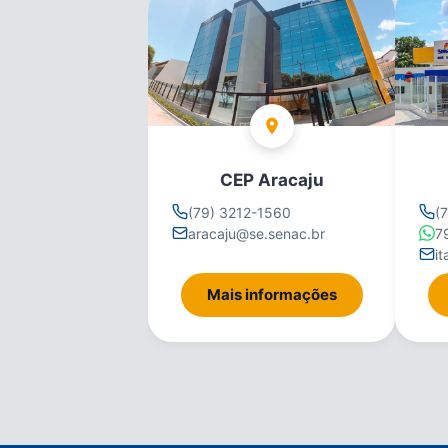
CEP Aracaju
(79) 3212-1560
(
aracaju@se.senac.br
7
i
Mais informações