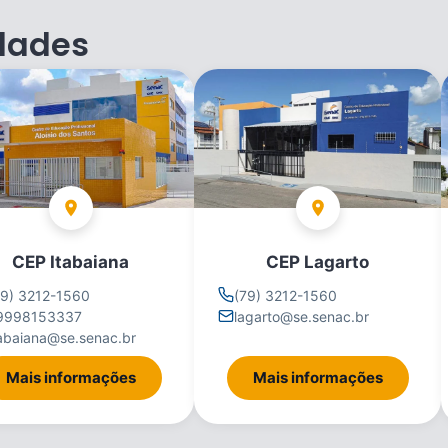
dades
CEP Itabaiana
CEP Lagarto
79) 3212-1560
(79) 3212-1560
9998153337
lagarto@se.senac.br
tabaiana@se.senac.br
Mais informações
Mais informações