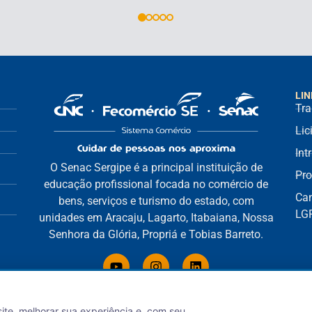
LIN
Tra
Lic
Int
O Senac Sergipe é a principal instituição de
Pro
educação profissional focada no comércio de
Can
bens, serviços e turismo do estado, com
LG
unidades em Aracaju, Lagarto, Itabaiana, Nossa
Senhora da Glória, Propriá e Tobias Barreto.
site, melhorar sua experiência e, com seu