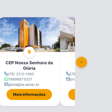
CEP Nossa Senhora da
CEP Propriá
Glória
(79) 3212-1560
(79) 3212-1560
79998673337
propria@se.senac.br
gloria@se.senac.br
Mais informações
Mais informações