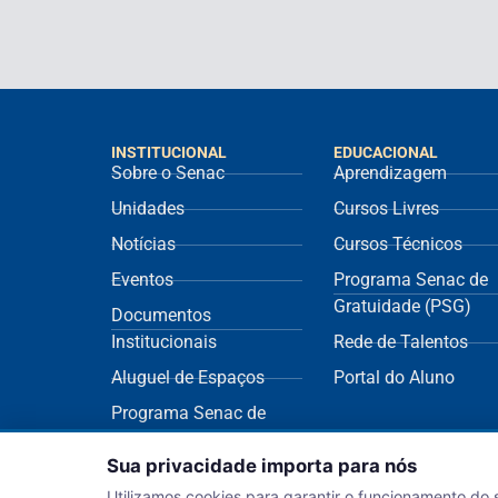
INSTITUCIONAL
EDUCACIONAL
Sobre o Senac
Aprendizagem
Unidades
Cursos Livres
Notícias
Cursos Técnicos
Eventos
Programa Senac de
Gratuidade (PSG)
Documentos
Institucionais
Rede de Talentos
Aluguel de Espaços
Portal do Aluno
Programa Senac de
Sustentabilidade
Sua privacidade importa para nós
(ECOS)
Utilizamos cookies para garantir o funcionamento do 