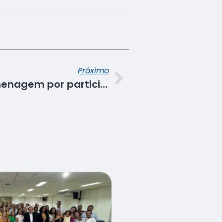
Próximo
Senac/SE recebe homenagem por participação no ‘Dia de Cooperar 2016’