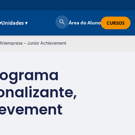
▾
Unidades ▾
Área do Aluno
CURSOS
 Miniempresa – Junior Achievement
programa
onalizante,
ievement