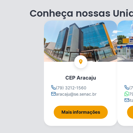
Conheça nossas Uni
CEP Aracaju
(79) 3212-1560
(
aracaju@se.senac.br
7
i
Mais informações