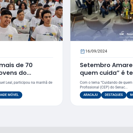
16/09/2024
mais de 70
Setembro Amarel
jovens do
quem cuida” é t
em Socorro
conversa no Sen
uel Leal, participou na manhã de
Com o tema “Cuidando de quem c
Profissional (CEP) do Senac...
DADE MÓVEL
ARACAJU
DESTAQUES
N