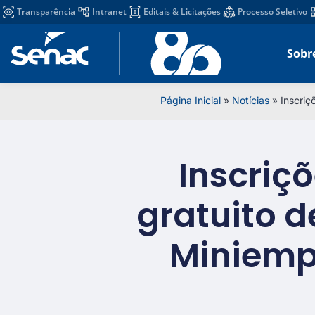
Transparência
Intranet
Editais & Licitações
Processo Seletivo
Sobr
Página Inicial
»
Notícias
»
Inscriç
Inscriç
gratuito d
Miniemp