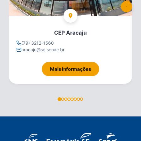
CEP Aracaju
(79) 3212-1560
aracaju@se.senac.br
Mais informações