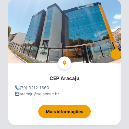
CEP Aracaju
(79) 3212-1560
aracaju@se.senac.br
Mais informações