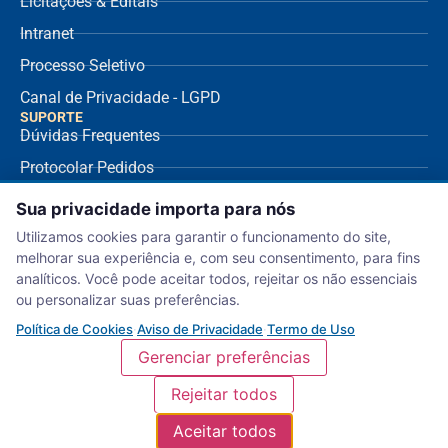
Licitações & Editais
Intranet
Processo Seletivo
Canal de Privacidade - LGPD
SUPORTE
Dúvidas Frequentes
Protocolar Pedidos
Envio de NF Fornecedor
Sua privacidade importa para nós
Ouvidoria
Utilizamos cookies para garantir o funcionamento do site,
melhorar sua experiência e, com seu consentimento, para fins
Aviso de Privacidade
analíticos. Você pode aceitar todos, rejeitar os não essenciais
Termo de Uso
ou personalizar suas preferências.
Política de Cookies
Política de Cookies
·
Aviso de Privacidade
·
Termo de Uso
Gerenciar preferências
Rejeitar todos
Serviço Nacional de Aprendizagem Comercial – Departamento Regional de
Aceitar todos
Sergipe. (c) 2018 | NCME |
Política de Privacidade