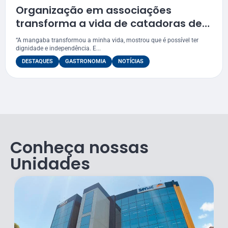
Organização em associações
transforma a vida de catadoras de
mangaba no litoral sul sergipano
“A mangaba transformou a minha vida, mostrou que é possível ter
dignidade e independência. E...
DESTAQUES
GASTRONOMIA
NOTÍCIAS
Conheça nossas
Unidades