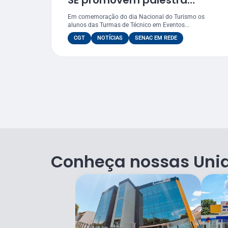
SE promovem palestra
“Sustentabilidade: a
Em comemoração do dia Nacional do Turismo os
inovação entre Eventos e
alunos das Turmas de Técnico em Eventos...
Turismo”
CGT
NOTÍCIAS
SENAC EM REDE
Conheça nossas Uni