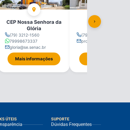
CEP Nossa Senhora da
CEP Propriá
Glória
(79) 3212-1560
(79) 3212-1560
79998673337
propria@se.senac.br
gloria@se.senac.br
Mais informações
Mais informações
KS ÚTEIS
SUPORTE
nsparência
Dúvidas Frequentes