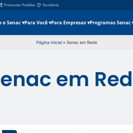
Protocolar Pedidos
Ouvidoria
e o Senac ▾
Para Você ▾
Para Empresas ▾
Programas Senac 
Página Inicial
»
Senac em Rede
Senac em Red