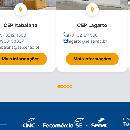
CEP Itabaiana
CEP Lagarto
79) 3212-1560
(79) 3212-1560
9998153337
lagarto@se.senac.br
tabaiana@se.senac.br
Mais informações
Mais informações
LIN
Tra