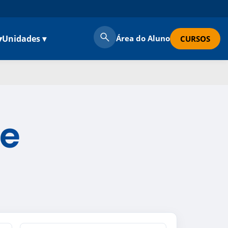
▾
Unidades ▾
Área do Aluno
CURSOS
e