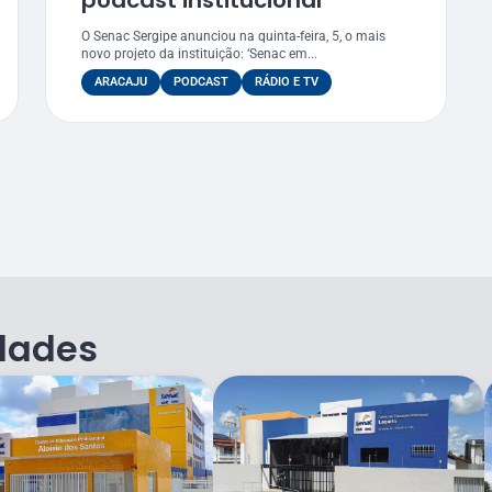
podcast institucional
O Senac Sergipe anunciou na quinta-feira, 5, o mais
novo projeto da instituição: ‘Senac em...
ARACAJU
PODCAST
RÁDIO E TV
dades