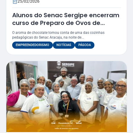
25/02/2026
Alunos do Senac Sergipe encerram
curso de Preparo de Ovos de
Páscoa com visão
O aroma de chocolate tomou conta de uma das cozinhas
empreendedora
pedagógicas do Senac Aracaju, na noite de...
EMPREENDEDORISMO
NOTÍCIAS
PÁSCOA