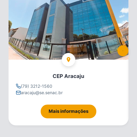
CEP Aracaju
(79) 3212-1560
aracaju@se.senac.br
Mais informações