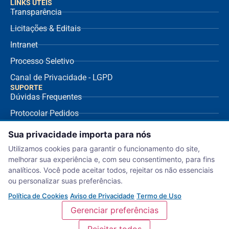
LINKS ÚTEIS
Transparência
Licitações & Editais
Intranet
Processo Seletivo
Canal de Privacidade - LGPD
SUPORTE
Dúvidas Frequentes
Protocolar Pedidos
Envio de NF Fornecedor
Sua privacidade importa para nós
Ouvidoria
Utilizamos cookies para garantir o funcionamento do site,
melhorar sua experiência e, com seu consentimento, para fins
Aviso de Privacidade
analíticos. Você pode aceitar todos, rejeitar os não essenciais
Termo de Uso
ou personalizar suas preferências.
Política de Cookies
Política de Cookies
·
Aviso de Privacidade
·
Termo de Uso
Gerenciar preferências