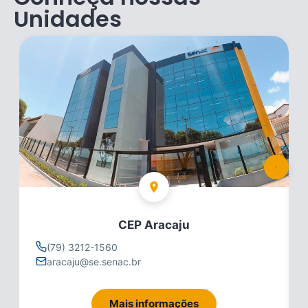
Unidades
CEP Aracaju
(79) 3212-1560
aracaju@se.senac.br
Mais informações