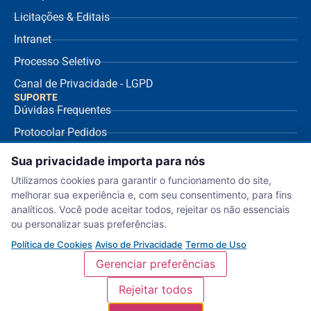
Licitações & Editais
Intranet
Processo Seletivo
Canal de Privacidade - LGPD
SUPORTE
Dúvidas Frequentes
Protocolar Pedidos
Envio de NF Fornecedor
Sua privacidade importa para nós
Ouvidoria
Utilizamos cookies para garantir o funcionamento do site,
melhorar sua experiência e, com seu consentimento, para fins
Aviso de Privacidade
analíticos. Você pode aceitar todos, rejeitar os não essenciais
Termo de Uso
ou personalizar suas preferências.
Política de Cookies
Política de Cookies
·
Aviso de Privacidade
·
Termo de Uso
Gerenciar preferências
Rejeitar todos
Serviço Nacional de Aprendizagem Comercial – Departamento Regional de