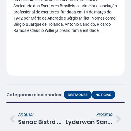
Sociedade dos Escritores Brasileiros, primeira associação
profissional de escritores, fundada em 14 de março de
1942 por Mário de Andrade e Sérgio Milliet. Nomes como
Sérgio Buarque de Holanda, Antonio Candido, Ricardo
Ramos e Cláudio Willer já presidiram a entidade.
Categorias relacionadas:
DESTAQUES
NOTÍCIAS
Anterior
Próximo
Senac Bistrô Cacique Chá inova no cardápio na Semana da Sergipanidade
Lyderwan Santos, apresentador da TV Sergipe, participa de Roda de Conversa com alunos do curso técnico de Rádio e TV