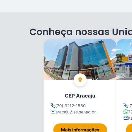
Conheça nossas Uni
CEP Aracaju
(79) 3212-1560
(
aracaju@se.senac.br
7
i
Mais informações