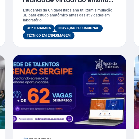
realidade virtual ao ensino
de anatomia no curso de
Estudantes da Unidade Itabaiana utilizam simulação
Enfermagem
3D para estudo anatômico antes das atividades em
laboratório...
CEP ITABAIANA
INOVAÇÃO EDUCACIONAL
TÉCNICO EM ENFERMAGEM