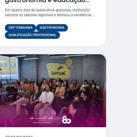
gastronomia e educação
profissional ao Festival
Em quatro dias de aulas-show gratuitas, instituição
Gastronômico de Itabaiana
valoriza os sabores regionais e destaca a excelência...
2026
CEP ITABAIANA
GASTRONOMIA
QUALIFICAÇÃO PROFISSIONAL