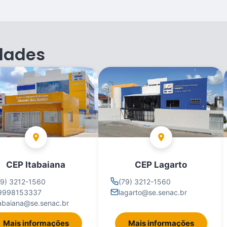
dades
CEP Itabaiana
CEP Lagarto
79) 3212-1560
(79) 3212-1560
9998153337
lagarto@se.senac.br
tabaiana@se.senac.br
Mais informações
Mais informações