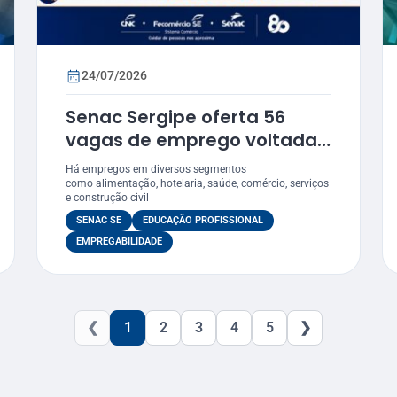
24/07/2026
Senac Sergipe oferta 56
vagas de emprego voltadas
para egressos
Há empregos em diversos segmentos
como alimentação, hotelaria, saúde, comércio, serviços
e construção civil
SENAC SE
EDUCAÇÃO PROFISSIONAL
EMPREGABILIDADE
❮
1
2
3
4
5
❯