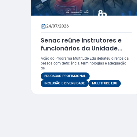
24/07/2026
Senac reúne instrutores e
funcionários da Unidade
Móvel em oficina sobre
Ação do Programa Multitude Edu debateu direitos da
práticas inclusivas e
pessoa com deficiência, terminologias e adequação
de...
acessibilidade
EDUCAÇÃO PROFISSIONAL
INCLUSÃO E DIVERSIDADE
MULTITUDE EDU