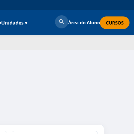
▾
Unidades ▾
Área do Aluno
CURSOS