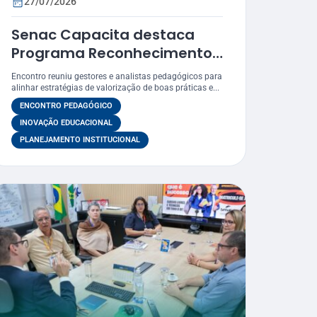
27/07/2026
Senac Capacita destaca
Programa Reconhecimento
– Prêmio Atena como
Encontro reuniu gestores e analistas pedagógicos para
estratégia para valorizar
alinhar estratégias de valorização de boas práticas e...
práticas educacionais
ENCONTRO PEDAGÓGICO
INOVAÇÃO EDUCACIONAL
PLANEJAMENTO INSTITUCIONAL