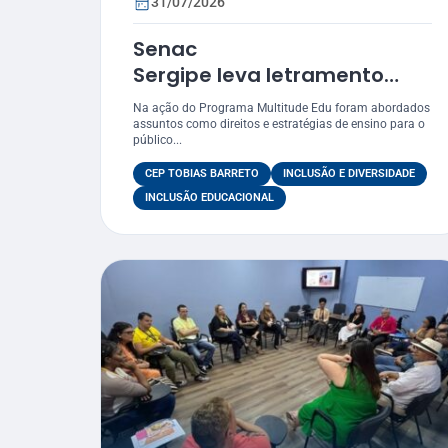
31/07/2026
Senac
Sergipe leva letramento
com
Na ação do Programa Multitude Edu foram abordados
foco LGBTQIAPN+ para funcion
assuntos como direitos e estratégias de ensino para o
público...
do CEP Tobias Barreto
CEP TOBIAS BARRETO
INCLUSÃO E DIVERSIDADE
INCLUSÃO EDUCACIONAL