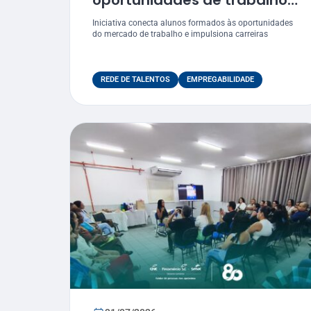
oportunidades de trabalho
para egressos do Senac
Iniciativa conecta alunos formados às oportunidades
do mercado de trabalho e impulsiona carreiras
REDE DE TALENTOS
EMPREGABILIDADE