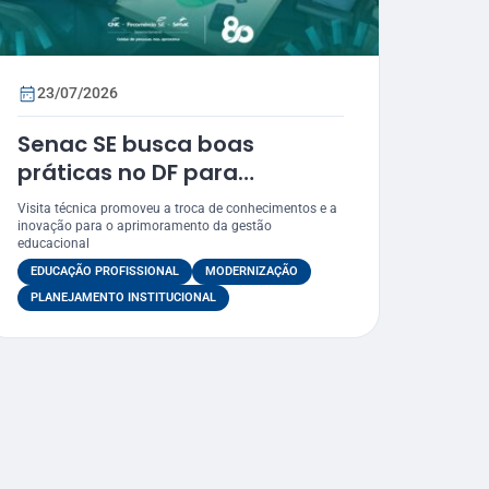
23/07/2026
Senac SE busca boas
práticas no DF para
impulsionar a eficiência e a
Visita técnica promoveu a troca de conhecimentos e a
modernização dos seus
inovação para o aprimoramento da gestão
educacional
processos
EDUCAÇÃO PROFISSIONAL
MODERNIZAÇÃO
PLANEJAMENTO INSTITUCIONAL