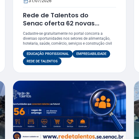
31/07/2026
Rede de Talentos do
Senac oferta 62 novas
vagas de emprego em
Cadastre-se gratuitamente no portal concorra a
ários
Sergipe
diversas oportunidades nos setores de alimentação,
hotelaria, saúde, comércio, serviços e construção civil
EDUCAÇÃO PROFISSIONAL
EMPREGABILIDADE
REDE DE TALENTOS