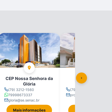
CEP Nossa Senhora da
CEP Propriá
Glória
(79) 3212-1560
(79) 3212-1560
79998673337
propria@se.senac.br
gloria@se.senac.br
Mais informações
Mais informações