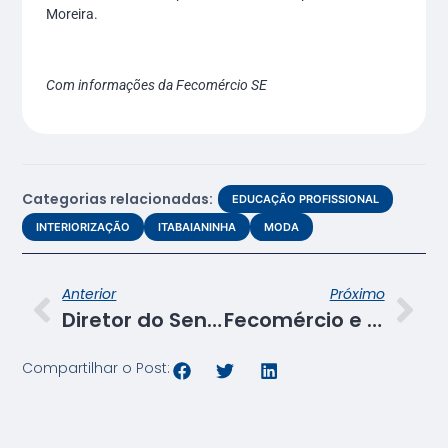
Moreira.
Com informações da Fecomércio SE
Categorias relacionadas:
EDUCAÇÃO PROFISSIONAL
INTERIORIZAÇÃO
ITABAIANINHA
MODA
Anterior
Próximo
Diretor do Senac recebe visita institucional do prefeito de Malhada dos Bois
Fecomércio e Senac dialogam com Prefeitura de Estância sobre a unidade do Senac que será construída no município
Compartilhar o Post: