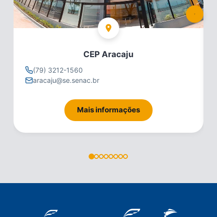
CEP Aracaju
(79) 3212-1560
aracaju@se.senac.br
Mais informações