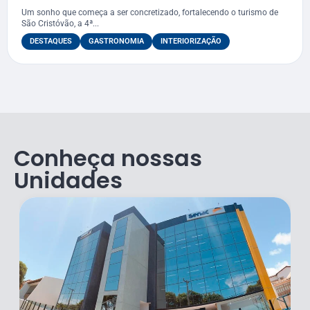
Redentor ainda este ano
Um sonho que começa a ser concretizado, fortalecendo o turismo de
São Cristóvão, a 4ª...
DESTAQUES
GASTRONOMIA
INTERIORIZAÇÃO
Conheça nossas
Unidades