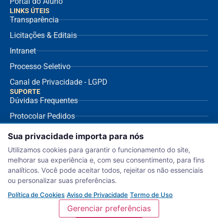
Portal do Aluno
LINKS ÚTEIS
Transparência
Licitações & Editais
Intranet
Processo Seletivo
Canal de Privacidade - LGPD
SUPORTE
Dúvidas Frequentes
Protocolar Pedidos
Envio de NF Fornecedor
Sua privacidade importa para nós
Ouvidoria
Utilizamos cookies para garantir o funcionamento do site,
melhorar sua experiência e, com seu consentimento, para fins
Aviso de Privacidade
analíticos. Você pode aceitar todos, rejeitar os não essenciais
Termo de Uso
ou personalizar suas preferências.
Política de Cookies
Política de Cookies
·
Aviso de Privacidade
·
Termo de Uso
Gerenciar preferências