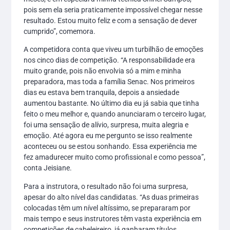
pois sem ela seria praticamente impossível chegar nesse
resultado. Estou muito feliz e com a sensação de dever
cumprido”, comemora.
A competidora conta que viveu um turbilhão de emoções
nos cinco dias de competição. “A responsabilidade era
muito grande, pois não envolvia só a mim e minha
preparadora, mas toda a família Senac. Nos primeiros
dias eu estava bem tranquila, depois a ansiedade
aumentou bastante. No último dia eu já sabia que tinha
feito o meu melhor e, quando anunciaram o terceiro lugar,
foi uma sensação de alívio, surpresa, muita alegria e
emoção. Até agora eu me pergunto se isso realmente
aconteceu ou se estou sonhando. Essa experiência me
fez amadurecer muito como profissional e como pessoa”,
conta Jeisiane.
Para a instrutora, o resultado não foi uma surpresa,
apesar do alto nível das candidatas. “As duas primeiras
colocadas têm um nível altíssimo, se prepararam por
mais tempo e seus instrutores têm vasta experiência em
competições de cabeleireiro, já ganharam títulos