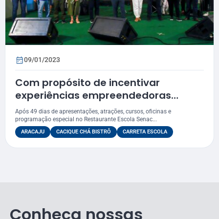
09/01/2023
Com propósito de incentivar
experiências empreendedoras
Senac/SE encerra participação no
Após 49 dias de apresentações, atrações, cursos, oficinas e
Natal Iluminado
programação especial no Restaurante Escola Senac...
ARACAJU
CACIQUE CHÁ BISTRÔ
CARRETA ESCOLA
Conheça nossas