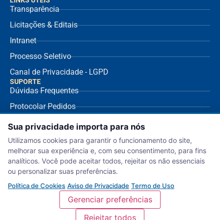
LINKS ÚTEIS
Transparência
Licitações & Editais
Intranet
Processo Seletivo
Canal de Privacidade - LGPD
SUPORTE
Dúvidas Frequentes
Protocolar Pedidos
Envio de NF Fornecedor
Sua privacidade importa para nós
Ouvidoria
Utilizamos cookies para garantir o funcionamento do site,
melhorar sua experiência e, com seu consentimento, para fins
Aviso de Privacidade
analíticos. Você pode aceitar todos, rejeitar os não essenciais
Termo de Uso
ou personalizar suas preferências.
Política de Cookies
Política de Cookies
·
Aviso de Privacidade
·
Termo de Uso
Gerenciar preferências
Rejeitar todos