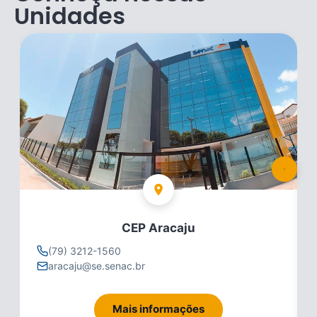
Unidades
CEP Aracaju
(79) 3212-1560
aracaju@se.senac.br
Mais informações