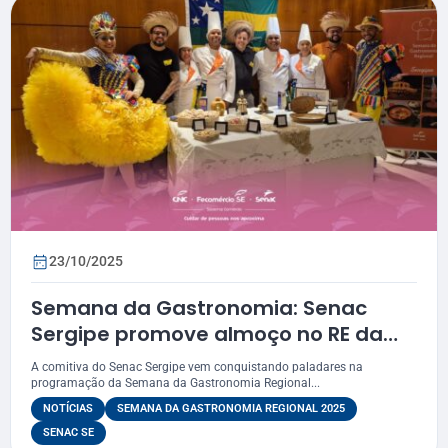
23/10/2025
Semana da Gastronomia: Senac
Sergipe promove almoço no RE da
Câmara dos Deputados
A comitiva do Senac Sergipe vem conquistando paladares na
programação da Semana da Gastronomia Regional...
NOTÍCIAS
SEMANA DA GASTRONOMIA REGIONAL 2025
SENAC SE