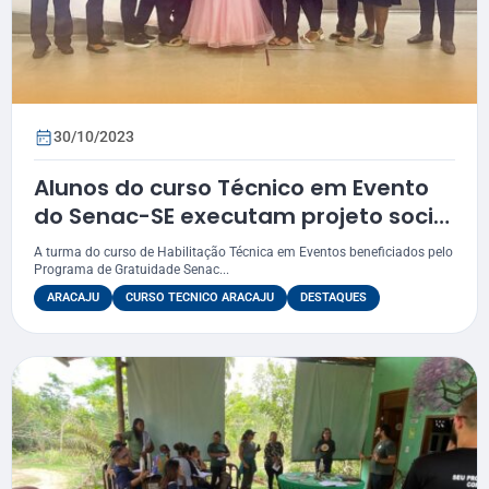
30/10/2023
Alunos do curso Técnico em Evento
do Senac-SE executam projeto social
de festa para debutante
A turma do curso de Habilitação Técnica em Eventos beneficiados pelo
Programa de Gratuidade Senac...
ARACAJU
CURSO TECNICO ARACAJU
DESTAQUES