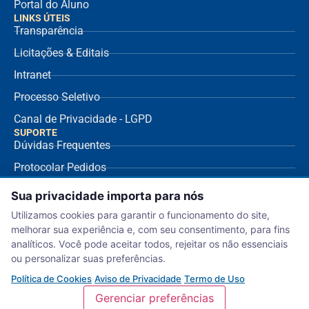
Portal do Aluno
LINKS ÚTEIS
Transparência
Licitações & Editais
Intranet
Processo Seletivo
Canal de Privacidade - LGPD
SUPORTE
Dúvidas Frequentes
Protocolar Pedidos
Envio de NF Fornecedor
Sua privacidade importa para nós
Ouvidoria
Utilizamos cookies para garantir o funcionamento do site,
melhorar sua experiência e, com seu consentimento, para fins
Aviso de Privacidade
analíticos. Você pode aceitar todos, rejeitar os não essenciais
Termo de Uso
ou personalizar suas preferências.
Política de Cookies
Política de Cookies
·
Aviso de Privacidade
·
Termo de Uso
Gerenciar preferências