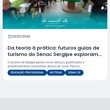
23/02/2026
Da teoria à prática: futuros guias de
turismo do Senac Sergipe exploram
o Santuário da Mata
O turismo de Sergipe ganha novos reforços qualificados e
ambientalmente conscientes. Alunos do curso Técnico...
EDUCAÇÃO PROFISSIONAL
NOTÍCIAS
SENAC SE