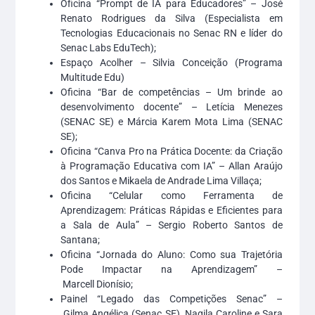
Oficina “Prompt de IA para Educadores” – José
Renato Rodrigues da Silva (Especialista em
Tecnologias Educacionais no Senac RN e líder do
Senac Labs EduTech);
Espaço Acolher – Silvia Conceição (Programa
Multitude Edu)
Oficina “Bar de competências – Um brinde ao
desenvolvimento docente” – Letícia Menezes
(SENAC SE) e Márcia Karem Mota Lima (SENAC
SE);
Oficina “Canva Pro na Prática Docente: da Criação
à Programação Educativa com IA” – Allan Araújo
dos Santos e Mikaela de Andrade Lima Villaça;
Oficina “Celular como Ferramenta de
Aprendizagem: Práticas Rápidas e Eficientes para
a Sala de Aula” – Sergio Roberto Santos de
Santana;
Oficina “Jornada do Aluno: Como sua Trajetória
Pode Impactar na Aprendizagem” –
Marcell Dionísio;
Painel “Legado das Competições Senac” –
Gilma Angélica (Senac SE), Nagila Caroline e Sara