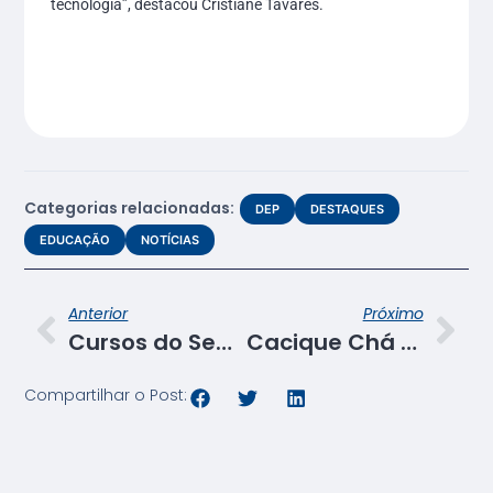
tecnologia”, destacou Cristiane Tavares.
Categorias relacionadas:
DEP
DESTAQUES
EDUCAÇÃO
NOTÍCIAS
Anterior
Próximo
Cursos do Senac serão ofertados na Casa do Emprego em Laranjeiras
Cacique Chá terá cardápio especial para o Dia dos Namorados
Compartilhar o Post: