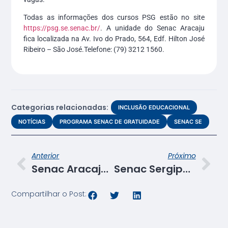
Todas as informações dos cursos PSG estão no site
https://psg.se.senac.br/
. A unidade do Senac Aracaju
fica localizada na Av. Ivo do Prado, 564, Edf. Hilton José
Ribeiro – São José.Telefone: (79) 3212 1560.
Categorias relacionadas:
INCLUSÃO EDUCACIONAL
NOTÍCIAS
PROGRAMA SENAC DE GRATUIDADE
SENAC SE
Anterior
Próximo
Senac Aracaju abre 120 vagas para cursos ligados à área de Gastronomia e Turismo
Senac Sergipe realiza reunião pedagógica com representante do MPSE
Compartilhar o Post: