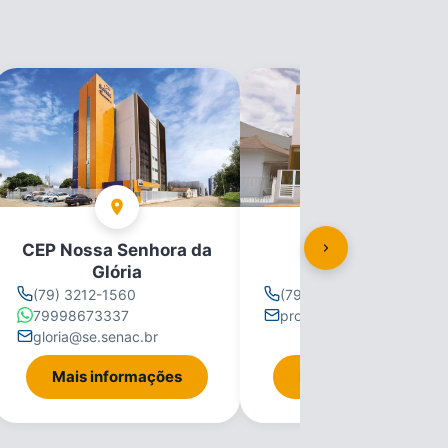
CEP Nossa Senhora da
CEP Propriá
Glória
(79) 3212-1560
(79) 3212-1560
79998673337
propria@se.senac.br
gloria@se.senac.br
Mais informações
Mais informações