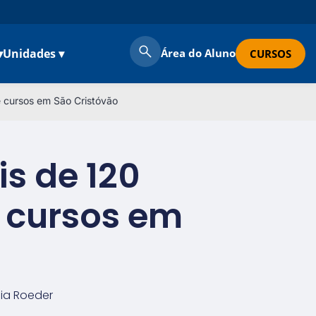
▾
Unidades ▾
Área do Aluno
CURSOS
e cursos em São Cristóvão
s de 120
e cursos em
ia Roeder