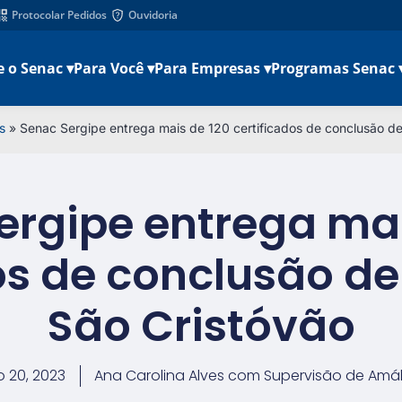
Protocolar Pedidos
Ouvidoria
e o Senac ▾
Para Você ▾
Para Empresas ▾
Programas Senac 
s
»
Senac Sergipe entrega mais de 120 certificados de conclusão d
ergipe entrega mai
os de conclusão d
São Cristóvão
 20, 2023
Ana Carolina Alves com Supervisão de Amál