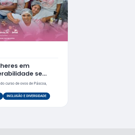
lheres em
erabilidade se
dedoras
do curso de ovos de Páscoa,
INCLUSÃO E DIVERSIDADE