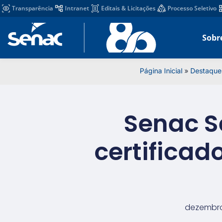
Transparência
Intranet
Editais & Licitações
Processo Seletivo
Sobr
Página Inicial
»
Destaque
Senac S
certificad
dezembro