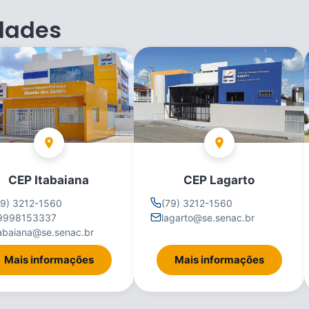
dades
CEP Itabaiana
CEP Lagarto
79) 3212-1560
(79) 3212-1560
9998153337
lagarto@se.senac.br
tabaiana@se.senac.br
Mais informações
Mais informações