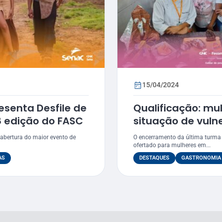
15/04/2024
esenta Desfile de
Qualificação: mu
 edição do FASC
situação de vuln
tornam empreen
 abertura do maior evento de
O encerramento da última turma 
ofertado para mulheres em...
AS
DESTAQUES
GASTRONOMIA