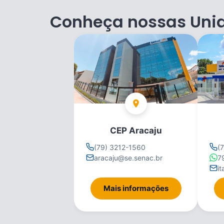
Conheça nossas Uni
CEP Aracaju
(79) 3212-1560
(
aracaju@se.senac.br
7
i
Mais informações