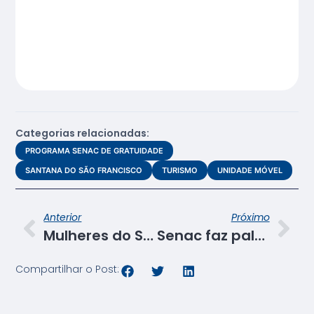
Categorias relacionadas:
PROGRAMA SENAC DE GRATUIDADE
SANTANA DO SÃO FRANCISCO
TURISMO
UNIDADE MÓVEL
Anterior
Próximo
Mulheres do Santa Maria recebem certificação de curso de bombons e trufas
Senac faz palestra sobre “Mercado de trabalho e empregabilidade” para alunos de escola pública
Compartilhar o Post: