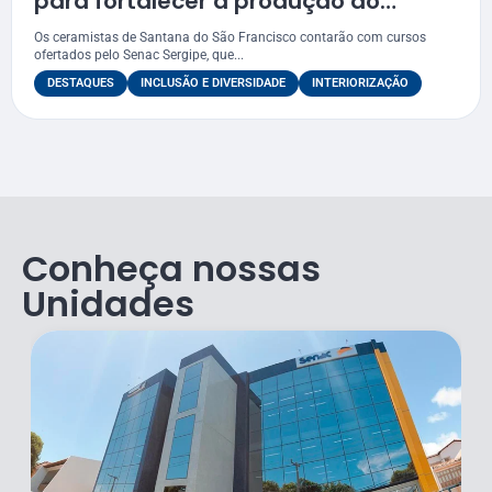
para fortalecer a produção do
artesanato de Santana do São
Os ceramistas de Santana do São Francisco contarão com cursos
Francisco
ofertados pelo Senac Sergipe, que...
DESTAQUES
INCLUSÃO E DIVERSIDADE
INTERIORIZAÇÃO
Conheça nossas
Unidades