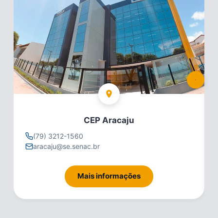
CEP Aracaju
(79) 3212-1560
aracaju@se.senac.br
Mais informações