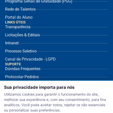
Programa Senac de Gratuidade (PSG)
Rede de Talentos
Portal do Aluno
LINKS ÚTEIS
Transparência
Licitações & Editais
Intranet
Processo Seletivo
Canal de Privacidade - LGPD
SUPORTE
Dúvidas Frequentes
Protocolar Pedidos
Envio de NF Fornecedor
Sua privacidade importa para nós
Ouvidoria
Utilizamos cookies para garantir o funcionamento do site,
melhorar sua experiência e, com seu consentimento, para fins
Aviso de Privacidade
analíticos. Você pode aceitar todos, rejeitar os não essenciais
Termo de Uso
ou personalizar suas preferências.