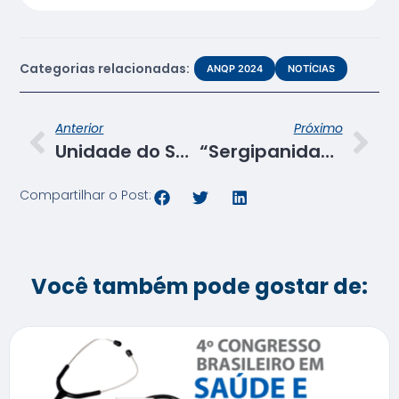
Categorias relacionadas:
ANQP 2024
NOTÍCIAS
Anterior
Próximo
Unidade do Senac de Nossa Senhora da Glória reabre laboratório de beleza
“Sergipanidade” é tema de projeto junino de turmas do Programa de Aprendizagem
Compartilhar o Post:
Você também pode gostar de: