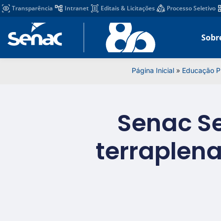
Transparência
Intranet
Editais & Licitações
Processo Seletivo
Sobr
Página Inicial
»
Educação Pr
Senac Se
terraplen