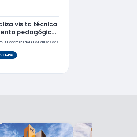
liza visita técnica
ento pedagógico
os sergipanos
ro, as coordenadoras de cursos dos
OTÍCIAS