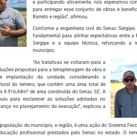
e participando ativamente, nós esperamos con
para entregar esse conjunto de obras e benefi
Barreto e região”, afirmou.
Conforme a engenheira civil do Senac Sergipe, Ke
fundamental para alinhar expectativas entre a 
Sergipe e a equipe técnica, reforçando a 
município.
“As tratativas se voltaram para a
luções propostas para a terraplenagem da obra e
de implantação da unidade, considerando a
atural do terreno, que contém uma área total de
s 4.916,44m² de área construída do Senac SE. A
ibuiu para esclarecer as soluções adotadas no
urança no planejamento da execução”, explicou a
a população do município, e região, é uma ação do Sistema Fec
ucação profissional prestados pelo Senac no estado. O terr