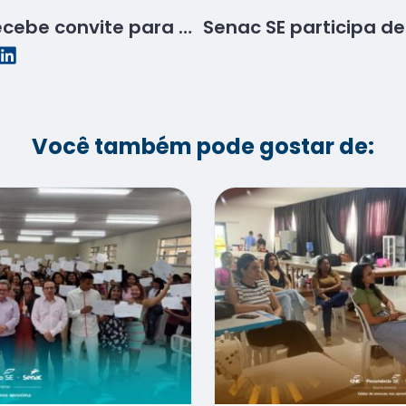
Diretor do Senac SE recebe convite para audiência pública que celebra os 78 anos da instituição
Você também pode gostar de: