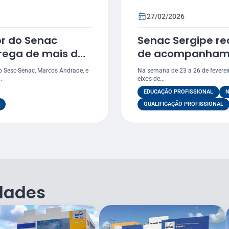
27/02/2026
or do Senac
Senac Sergipe rea
rega de mais de
de acompanham
m Estância
em três municípi
o Sesc-Senac, Marcos Andrade, e
Na semana de 23 a 26 de feverei
.
eixos de...
EDUCAÇÃO PROFISSIONAL
N
QUALIFICAÇÃO PROFISSIONAL
dades