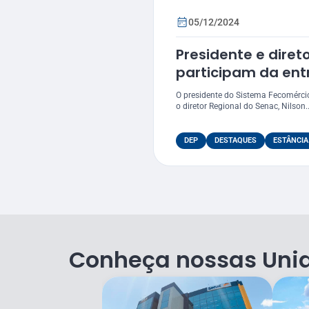
05/12/2024
Presidente e diret
participam da ent
250 certificados e
O presidente do Sistema Fecomérci
o diretor Regional do Senac, Nilson..
DEP
DESTAQUES
ESTÂNCIA
Conheça nossas Uni