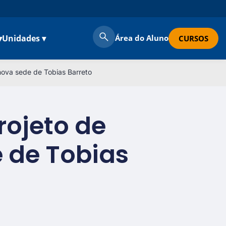
▾
Unidades ▾
Área do Aluno
CURSOS
nova sede de Tobias Barreto
rojeto de
 de Tobias