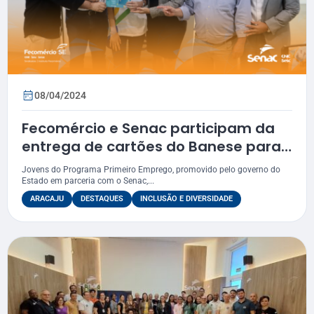
08/04/2024
Fecomércio e Senac participam da
entrega de cartões do Banese para
jovens do Programa Primeiro
Jovens do Programa Primeiro Emprego, promovido pelo governo do
Emprego
Estado em parceria com o Senac,...
ARACAJU
DESTAQUES
INCLUSÃO E DIVERSIDADE