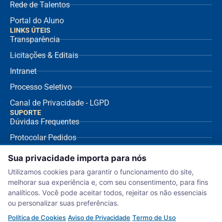
Rede de Talentos
Portal do Aluno
LINKS ÚTEIS
Transparência
Licitações & Editais
Intranet
Processo Seletivo
Canal de Privacidade - LGPD
SUPORTE
Dúvidas Frequentes
Protocolar Pedidos
Envio de NF Fornecedor
Sua privacidade importa para nós
Ouvidoria
Utilizamos cookies para garantir o funcionamento do site,
melhorar sua experiência e, com seu consentimento, para fins
Aviso de Privacidade
analíticos. Você pode aceitar todos, rejeitar os não essenciais
Termo de Uso
ou personalizar suas preferências.
Política de Cookies
Política de Cookies
·
Aviso de Privacidade
·
Termo de Uso