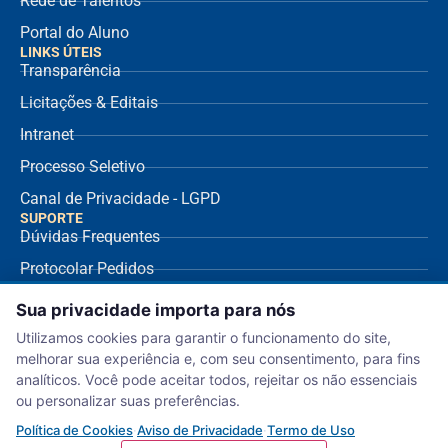
Rede de Talentos
Portal do Aluno
LINKS ÚTEIS
Transparência
Licitações & Editais
Intranet
Processo Seletivo
Canal de Privacidade - LGPD
SUPORTE
Dúvidas Frequentes
Protocolar Pedidos
Envio de NF Fornecedor
Sua privacidade importa para nós
Ouvidoria
Utilizamos cookies para garantir o funcionamento do site,
melhorar sua experiência e, com seu consentimento, para fins
Aviso de Privacidade
analíticos. Você pode aceitar todos, rejeitar os não essenciais
Termo de Uso
ou personalizar suas preferências.
Política de Cookies
Política de Cookies
·
Aviso de Privacidade
·
Termo de Uso