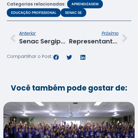
Categorias relacionadas:
APRENDIZAGEM
EDUCAÇÃO PROFISSIONAL
SENAC SE
Anterior
Próximo
Senac Sergipe forma 12 técnicos em Guia de Turismo em Laranjeiras
Representantes do Banco Mundial e da Seteem visitam Senac Sergipe
Compartilhar o Post:
Você também pode gostar de: