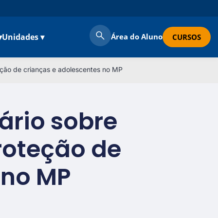
▾
Unidades ▾
Área do Aluno
CURSOS
teção de crianças e adolescentes no MP
ário sobre
roteção de
 no MP