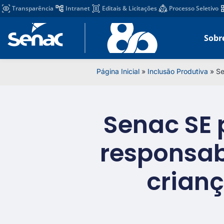
Transparência
Intranet
Editais & Licitações
Processo Seletivo
Sobr
Página Inicial
»
Inclusão Produtiva
»
Se
Senac SE 
responsab
crian