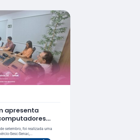
m apresenta
e computadores
Fecomércio-Sesc-
 de setembro, foi realizada uma
ércio-Sesc-Senac,...