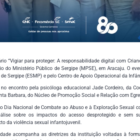
io “Vigiar para proteger: A responsabilidade digital com Crian
io do Ministério Público de Sergipe (MPSE), em Aracaju. O ev
o de Sergipe (ESMP) e pelo Centro de Apoio Operacional da Infâ
da no encontro pela psicóloga educacional Jade Cordeiro, da C
anta Barbara, do Núcleo de Promoção Social e Relação com Egr
ao Dia Nacional de Combate ao Abuso e à Exploração Sexual co
lise sobre os impactos do acesso desprotegido e sem su
to da violência sexual infantojuvenil.
dade acompanha as diretrizes da instituição voltadas à forma