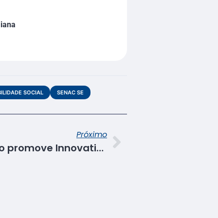
aiana
ILIDADE SOCIAL
SENAC SE
Próximo
Semana S: Fecomércio promove Innovation Day em parceria com o ICTec