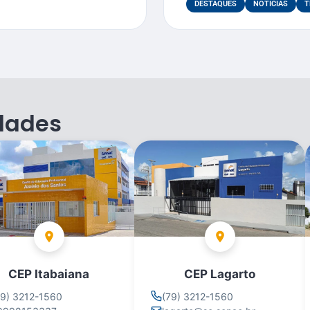
DESTAQUES
NOTÍCIAS
T
dades
CEP Itabaiana
CEP Lagarto
79) 3212-1560
(79) 3212-1560