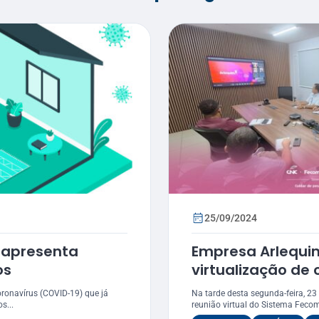
25/09/2024
 apresenta
Empresa Arlequi
os
virtualização d
para o Sistema 
ronavírus (COVID-19) que já
Na tarde desta segunda-feira, 23
Senac
s...
reunião virtual do Sistema Fecom