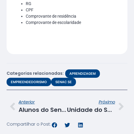
RG
CPF
Comprovante de residência
Comprovante de escolaridade
Categorias relacionadas:
APRENDIZAGEM
EMPREENDEDORISMO
SENAC SE
Anterior
Próximo
Alunos do Senac/Propriá participam de palestra de conscientização ao combate à violência de gênero
Unidade do Senac em Propriá estreia as visitas do Tour do Sergipão
Compartilhar o Post: