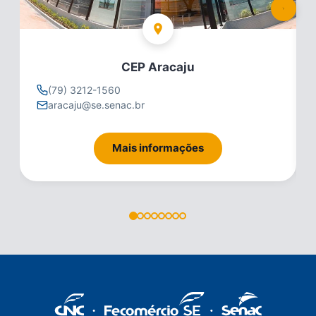
CEP Aracaju
(79) 3212-1560
aracaju@se.senac.br
Mais informações