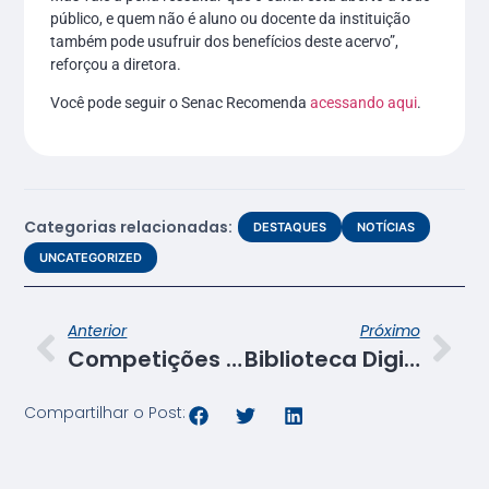
público, e quem não é aluno ou docente da instituição
também pode usufruir dos benefícios deste acervo”,
reforçou a diretora.
Você pode seguir o Senac Recomenda
acessando aqui
.
Categorias relacionadas:
DESTAQUES
NOTÍCIAS
UNCATEGORIZED
Anterior
Próximo
Competições Senac: Sergipe segue na disputa na ocupação cabeleireiro
Biblioteca Digital Senac oferece acervo com mais de 1000 livros gratuitos
Compartilhar o Post: