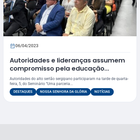
06/04/2023
Autoridades e lideranças assumem
compromisso pela educação
profissional no alto sertão sergipano
Autoridades do alto sertão sergipano participaram na tarde de quarta-
feira, 5, do Seminário “Uma parceria...
DESTAQUES
NOSSA SENHORA DA GLÓRIA
NOTÍCIAS