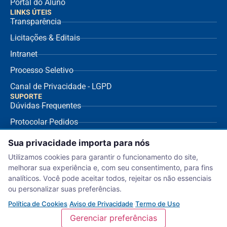
Portal do Aluno
LINKS ÚTEIS
Transparência
Licitações & Editais
Intranet
Processo Seletivo
Canal de Privacidade - LGPD
SUPORTE
Dúvidas Frequentes
Protocolar Pedidos
Envio de NF Fornecedor
Sua privacidade importa para nós
Ouvidoria
Utilizamos cookies para garantir o funcionamento do site,
melhorar sua experiência e, com seu consentimento, para fins
Aviso de Privacidade
analíticos. Você pode aceitar todos, rejeitar os não essenciais
Termo de Uso
ou personalizar suas preferências.
Política de Cookies
Política de Cookies
·
Aviso de Privacidade
·
Termo de Uso
Gerenciar preferências