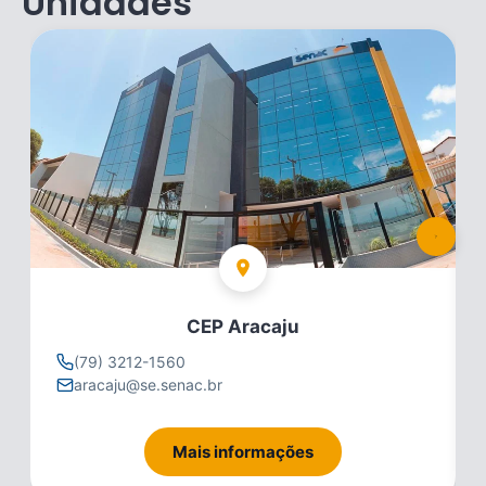
Unidades
CEP Aracaju
(79) 3212-1560
aracaju@se.senac.br
Mais informações