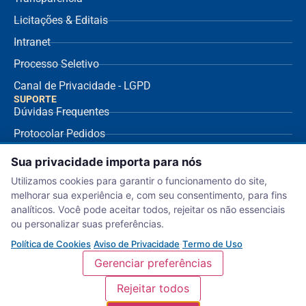
Licitações & Editais
Intranet
Processo Seletivo
Canal de Privacidade - LGPD
SUPORTE
Dúvidas Frequentes
Protocolar Pedidos
Envio de NF Fornecedor
Sua privacidade importa para nós
Ouvidoria
Utilizamos cookies para garantir o funcionamento do site,
melhorar sua experiência e, com seu consentimento, para fins
Aviso de Privacidade
analíticos. Você pode aceitar todos, rejeitar os não essenciais
Termo de Uso
ou personalizar suas preferências.
Política de Cookies
Política de Cookies
·
Aviso de Privacidade
·
Termo de Uso
Gerenciar preferências
Rejeitar todos
Serviço Nacional de Aprendizagem Comercial – Departamento Regional de