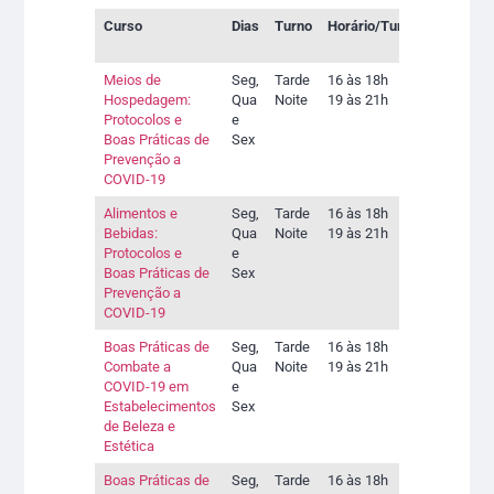
Curso
Dias
Turno
Horário/Turmas
Link pa
Matrícu
Meios de
Seg,
Tarde
16 às 18h
Encerr
Hospedagem:
Qua
Noite
19 às 21h
Protocolos e
e
Boas Práticas de
Sex
Prevenção a
COVID-19
Alimentos e
Seg,
Tarde
16 às 18h
Encerr
Bebidas:
Qua
Noite
19 às 21h
Protocolos e
e
Boas Práticas de
Sex
Prevenção a
COVID-19
Boas Práticas de
Seg,
Tarde
16 às 18h
Encerr
Combate a
Qua
Noite
19 às 21h
COVID-19 em
e
Estabelecimentos
Sex
de Beleza e
Estética
Boas Práticas de
Seg,
Tarde
16 às 18h
Encerr