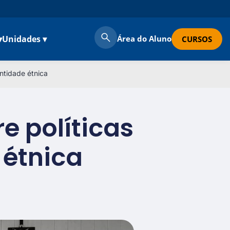
▾
Unidades ▾
Área do Aluno
CURSOS
ntidade étnica
e políticas
 étnica