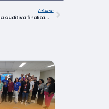
Próximo
Alunas com deficiência auditiva finalizam curso de bolos e tortas no Senac