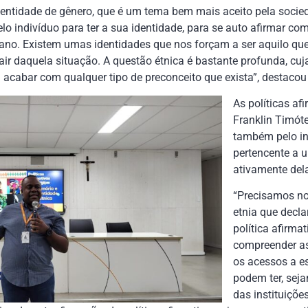
dentidade de gênero, que é um tema bem mais aceito pela soci
lo indivíduo para ter a sua identidade, para se auto afirmar co
diano. Existem umas identidades que nos forçam a ser aquilo q
r daquela situação. A questão étnica é bastante profunda, cuj
acabar com qualquer tipo de preconceito que exista”, destacou
As políticas af
Franklin Timót
também pelo in
pertencente a 
ativamente del
“Precisamos nos
etnia que decla
política afirmat
compreender as
os acessos a es
podem ter, seja
das instituiçõe