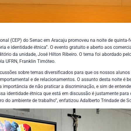
onal (CEP) do Senac em Aracaju promoveu na noite de quinta-feir
a e identidade étnica”. O evento gratuito e aberto aos comerciá
ório da unidade, José Hilton Ribeiro. O tema foi abordado pelo 
la UFRN, Franklin Timóteo.
ussões sobre temas diversificados para que os nossos alunos
portamental e de relacionamentos. O assunto desta noite é bem
importância de não praticar a discriminação, e sim de entender
Essa identidade étnica que está em discussão é justamente par
tro do ambiente de trabalho”, enfatizou Adalberto Trindade de S