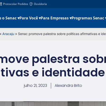
Protocolar Pedidos
Ouvidoria
e o Senac ▾
Para Você ▾
Para Empresas ▾
Programas Senac 
»
Aracaju
»
Senac promove palestra sobre políticas afirmativas e ide
ove palestra sobr
tivas e identidade
julho 21, 2023
Alexandra Brito