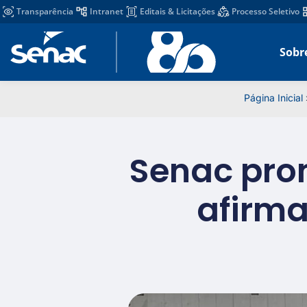
Transparência
Intranet
Editais & Licitações
Processo Seletivo
Sobr
Página Inicial
Senac prom
afirma