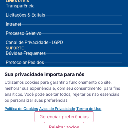
LINKS ÚTEIS
Transparência
Licitações & Editais
Intranet
Processo Seletivo
Canal de Privacidade - LGPD
SUPORTE
Dúvidas Frequentes
Protocolar Pedidos
Envio de NF Fornecedor
Sua privacidade importa para nós
Ouvidoria
Utilizamos cookies para garantir o funcionamento do site,
melhorar sua experiência e, com seu consentimento, para fins
Aviso de Privacidade
analíticos. Você pode aceitar todos, rejeitar os não essenciais
Termo de Uso
ou personalizar suas preferências.
Política de Cookies
Política de Cookies
·
Aviso de Privacidade
·
Termo de Uso
Gerenciar preferências
Rejeitar todos