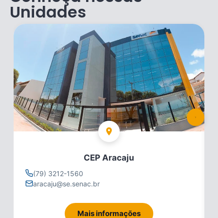
Unidades
CEP Aracaju
(79) 3212-1560
aracaju@se.senac.br
Mais informações