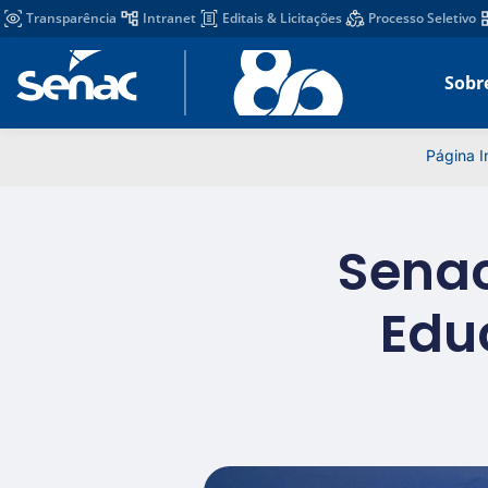
Transparência
Intranet
Editais & Licitações
Processo Seletivo
Sobr
Página In
Senac
Edu