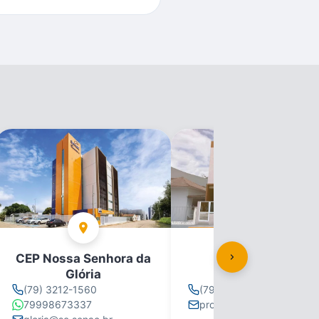
CEP Nossa Senhora da
CEP Propriá
Glória
(79) 3212-1560
(79) 3212-1560
79998673337
propria@se.senac.br