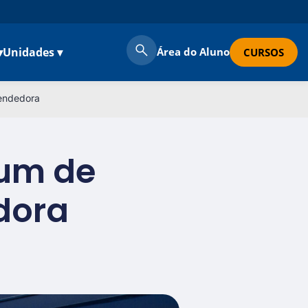
▾
Unidades ▾
Área do Aluno
CURSOS
endedora
rum de
dora