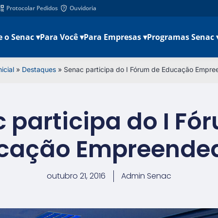
Protocolar Pedidos
Ouvidoria
e o Senac ▾
Para Você ▾
Para Empresas ▾
Programas Senac 
icial
»
Destaques
»
Senac participa do I Fórum de Educação Empre
 participa do I Fó
cação Empreende
outubro 21, 2016
Admin Senac