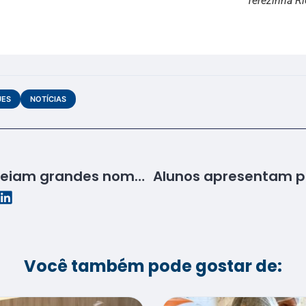
Terezinha Ri
UES
NOTÍCIAS
Aprendizes homenageiam grandes nomes da música
Você também pode gostar de: