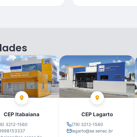
dades
CEP Itabaiana
CEP Lagarto
79) 3212-1560
(79) 3212-1560
9998153337
lagarto@se.senac.br