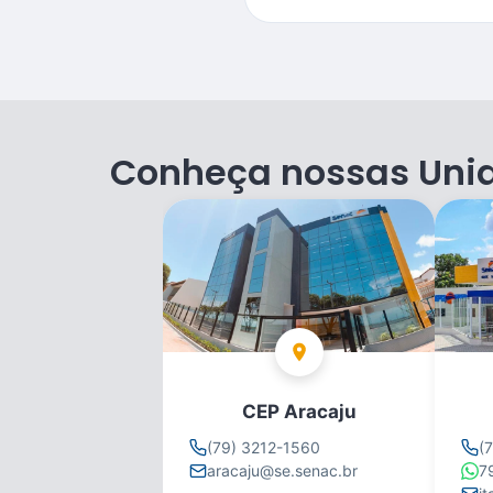
Conheça nossas Uni
CEP Aracaju
(79) 3212-1560
(
aracaju@se.senac.br
7