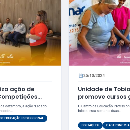
25/10/2024
liza ação de
Unidade de Tobia
Competições
promove cursos g
confeitaria natal
 de dezembro, a ação “Legado
O Centro de Educação Profission
ac de...
iniciou esta semana, duas...
DE EDUCAÇÃO PROFISSIONAL
DESTAQUES
GASTRONOMIA