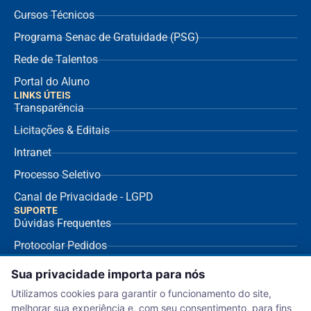
Cursos Técnicos
Programa Senac de Gratuidade (PSG)
Rede de Talentos
Portal do Aluno
LINKS ÚTEIS
Transparência
Licitações & Editais
Intranet
Processo Seletivo
Canal de Privacidade - LGPD
SUPORTE
Dúvidas Frequentes
Protocolar Pedidos
Envio de NF Fornecedor
Sua privacidade importa para nós
Ouvidoria
Utilizamos cookies para garantir o funcionamento do site,
melhorar sua experiência e, com seu consentimento, para fins