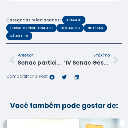
Categorias relacionadas:
ARACAJU
CURSO TECNICO ARACAJU
DESTAQUES
NOTÍCIAS
RÁDIO E TV
Anterior
Próximo
Senac participa das comemorações dos 70 anos da Rádio Liberdade AM
‘IV Senac Gestão e Você’ promove debate sobre empreendedorismo e inovação
Compartilhar o Post:
Você também pode gostar de: