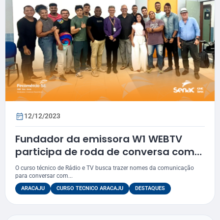
12/12/2023
Fundador da emissora W1 WEBTV
participa de roda de conversa com
alunos do curso técnico em Rádio e
O curso técnico de Rádio e TV busca trazer nomes da comunicação
Televisão do Senac
para conversar com...
ARACAJU
CURSO TECNICO ARACAJU
DESTAQUES