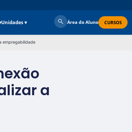
▾
Unidades ▾
Área do Aluno
CURSOS
 a empregabilidade
onexão
alizar a