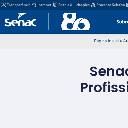
Transparência
Intranet
Editais & Licitações
Processo Seletivo
Sobr
Página Inicial
»
Ar
Senac
Profiss