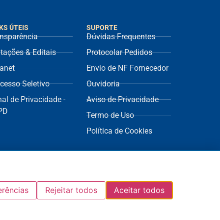
KS ÚTEIS
SUPORTE
nsparência
Dúvidas Frequentes
itações & Editais
Protocolar Pedidos
ranet
Envio de NF Fornecedor
cesso Seletivo
Ouvidoria
al de Privacidade -
Aviso de Privacidade
PD
Termo de Uso
Política de Cookies
erências
Rejeitar todos
Aceitar todos
E |
Política de Privacidade