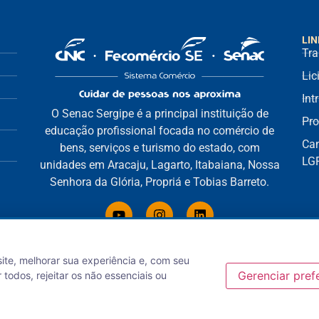
LIN
Tra
Lic
Int
O Senac Sergipe é a principal instituição de
Pro
educação profissional focada no comércio de
Can
bens, serviços e turismo do estado, com
LG
unidades em Aracaju, Lagarto, Itabaiana, Nossa
Senhora da Glória, Propriá e Tobias Barreto.
site, melhorar sua experiência e, com seu
Gerenciar pref
 todos, rejeitar os não essenciais ou
ndizagem Comercial – Departamento Regional de Sergipe. (c) 2018 | NCM