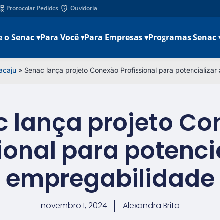
Protocolar Pedidos
Ouvidoria
e o Senac ▾
Para Você ▾
Para Empresas ▾
Programas Senac 
acaju
»
Senac lança projeto Conexão Profissional para potencializar
 lança projeto C
ional para potenci
empregabilidade
novembro 1, 2024
Alexandra Brito