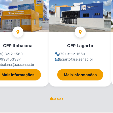
CEP Itabaiana
CEP Lagarto
79) 3212-1560
(79) 3212-1560
9998153337
lagarto@se.senac.br
tabaiana@se.senac.br
Mais informações
Mais informações