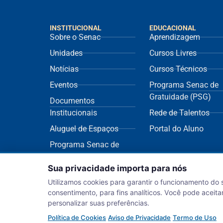
INSTITUCIONAL
EDUCACIONAL
Sobre o Senac
Aprendizagem
Unidades
Cursos Livres
Notícias
Cursos Técnicos
Eventos
Programa Senac de
Gratuidade (PSG)
Documentos
Institucionais
Rede de Talentos
Aluguel de Espaços
Portal do Aluno
Programa Senac de
Sustentabilidade
Sua privacidade importa para nós
(ECOS)
Utilizamos cookies para garantir o funcionamento do 
consentimento, para fins analíticos. Você pode aceitar
personalizar suas preferências.
Política de Cookies
·
Aviso de Privacidade
·
Termo de Uso
Serviço Nacional de Apre