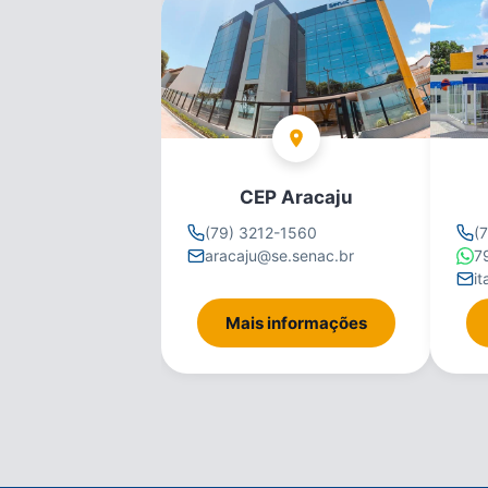
CEP Aracaju
(79) 3212-1560
(
aracaju@se.senac.br
7
i
Mais informações