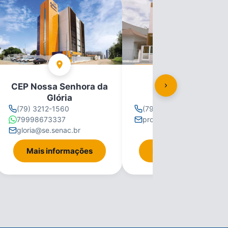
CEP Nossa Senhora da
CEP Propriá
Glória
(79) 3212-1560
(79) 3212-1560
79998673337
propria@se.senac.br
gloria@se.senac.br
Mais informações
Mais informações