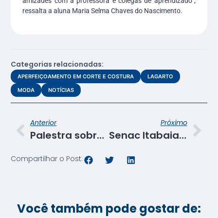
amizades com a professora e colegas de aprendizado”,
ressalta a aluna Maria Selma Chaves do Nascimento.
Categorias relacionadas:
APERFEIÇOAMENTO EM CORTE E COSTURA
LAGARTO
MODA
NOTÍCIAS
Anterior
Próximo
Palestra sobre criatividade encerra Congresso Internacional de Inovação na Educação
Senac Itabaiana forma mais uma turma de Técnico em Enfermagem
Compartilhar o Post:
Você também pode gostar de: