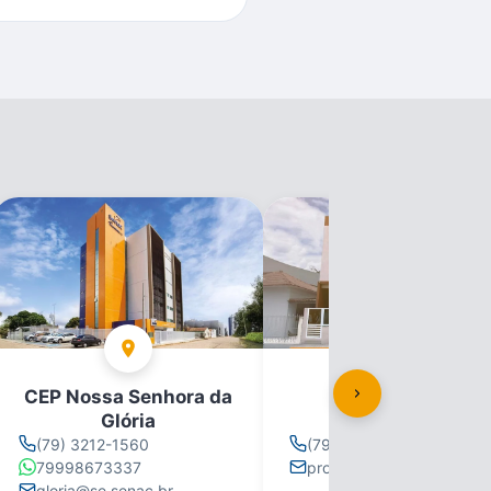
CEP Nossa Senhora da
CEP Propriá
Glória
(79) 3212-1560
(79) 3212-1560
79998673337
propria@se.senac.br
gloria@se.senac.br