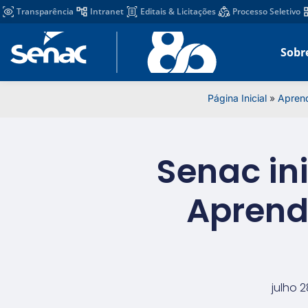
Transparência
Intranet
Editais & Licitações
Processo Seletivo
Sobr
Página Inicial
»
Apren
Senac in
Aprendi
julho 2