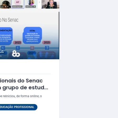
ionais do Senac
 grupo de estudos
nstitucional
e reiniciou, de forma online, o
EDUCAÇÃO PROFISSIONAL