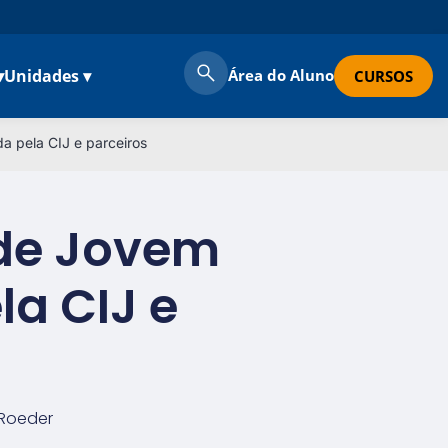
▾
Unidades ▾
Área do Aluno
CURSOS
a pela CIJ e parceiros
 de Jovem
la CIJ e
 Roeder