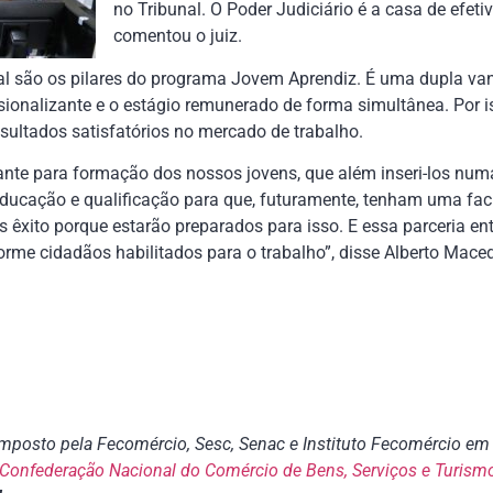
no Tribunal. O Poder Judiciário é a casa de efeti
comentou o juiz.
nal são os pilares do programa Jovem Aprendiz. É uma dupla va
ssionalizante e o estágio remunerado de forma simultânea. Por i
ultados satisfatórios no mercado de trabalho.
ante para formação dos nossos jovens, que além inseri-los num
ucação e qualificação para que, futuramente, tenham uma faci
êxito porque estarão preparados para isso. E essa parceria entre
orme cidadãos habilitados para o trabalho”, disse Alberto Maced
posto pela Fecomércio, Sesc, Senac e Instituto Fecomércio em 
Confederação Nacional do Comércio de Bens, Serviços e Turism