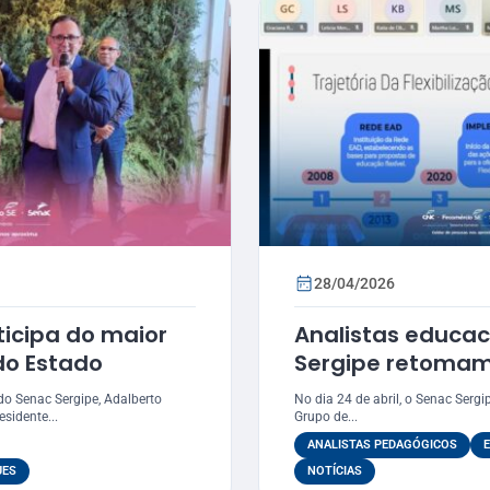
28/04/2026
ticipa do maior
Analistas educac
do Estado
Sergipe retomam
de alinhamento i
do Senac Sergipe, Adalberto
No dia 24 de abril, o Senac Sergip
sidente...
Grupo de...
ANALISTAS PEDAGÓGICOS
UES
NOTÍCIAS