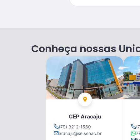
Conheça nossas Uni
CEP Aracaju
(79) 3212-1560
(
aracaju@se.senac.br
7
i