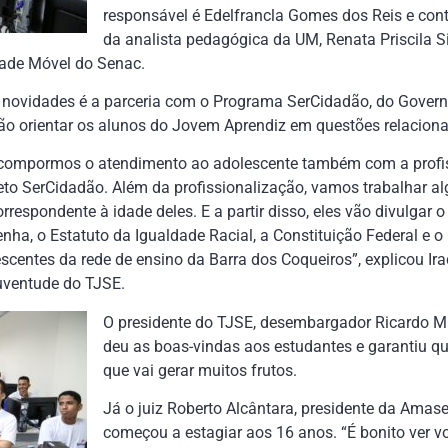
responsável é Edelfrancla Gomes dos Reis e c
da analista pedagógica da UM, Renata Priscila Sil
dade Móvel do Senac.
 novidades é a parceria com o Programa SerCidadão, do Govern
o orientar os alunos do Jovem Aprendiz em questões relacion
 compormos o atendimento ao adolescente também com a profi
jeto SerCidadão. Além da profissionalização, vamos trabalhar 
espondente à idade deles. E a partir disso, eles vão divulgar o
enha, o Estatuto da Igualdade Racial, a Constituição Federal e 
centes da rede de ensino da Barra dos Coqueiros”, explicou Ira
uventude do TJSE.
O presidente do TJSE, desembargador Ricardo M
deu as boas-vindas aos estudantes e garantiu qu
que vai gerar muitos frutos.
Já o juiz Roberto Alcântara, presidente da Amas
começou a estagiar aos 16 anos. “É bonito ver v