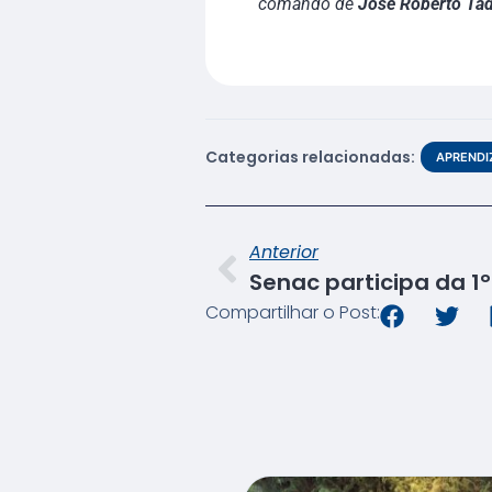
comando de
José Roberto Ta
Categorias relacionadas:
APREND
Anterior
Compartilhar o Post: