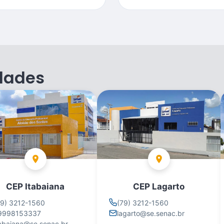
dades
CEP Itabaiana
CEP Lagarto
79) 3212-1560
(79) 3212-1560
9998153337
lagarto@se.senac.br
tabaiana@se.senac.br