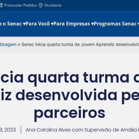
Protocolar Pedidos
Ouvidoria
e o Senac ▾
Para Você ▾
Para Empresas ▾
Programas Senac 
dizagem
»
Senac inicia quarta turma de Jovem Aprendiz desenvolvid
icia quarta turma
z desenvolvida pe
parceiros
8, 2023
Ana Carolina Alves com Supervisão de Amália